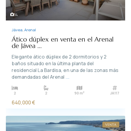
14
Jávea
,
Arenal
Ático dúplex en venta en el Arenal
de Jávea ...
Elegante ático dúplex de 2 dormitorios y 2
baños situado en la última planta del
residencial La Bardisa, en una de las zonas más
demandadas del Arenal
...
2
2
2
90 m
JA117
640,000 €
VENTA