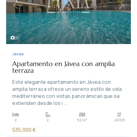
Previous
Next
30
Jávea
Apartamento en Jávea con amplia
terraza
Este elegante apartamento en Jávea con
amplia terraza ofrece un sereno estilo de vida
mediterráneo con vistas panorámicas que se
extienden desde los i
...
2
2
2
92 m
JA108
535,000 €