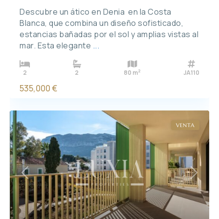
Descubre un ático en Denia en la Costa
Blanca, que combina un diseño sofisticado,
estancias bañadas por el sol y amplias vistas al
mar. Esta elegante
...
2
2
2
80 m
JA110
535,000 €
VENTA
Previous
Next