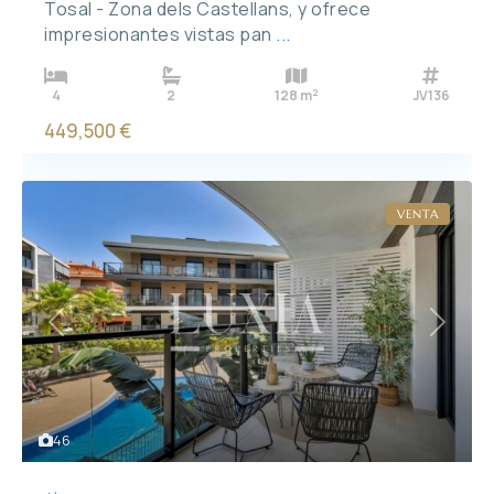
Tosal - Zona dels Castellans, y ofrece
impresionantes vistas pan
...
2
4
2
128 m
JV136
449,500 €
VENTA
Previous
Next
46