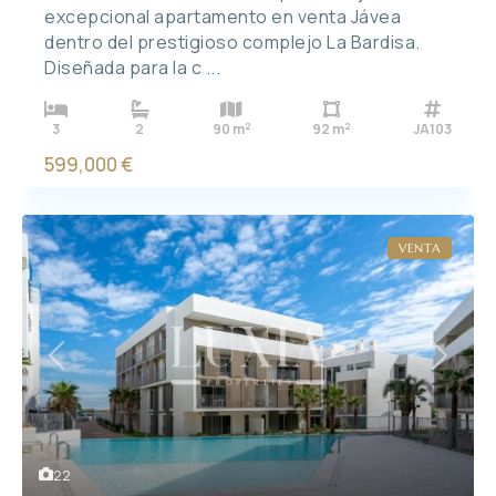
excepcional apartamento en venta Jávea
dentro del prestigioso complejo La Bardisa.
Diseñada para la c
...
2
2
3
2
90 m
92 m
JA103
599,000 €
VENTA
Previous
Next
22