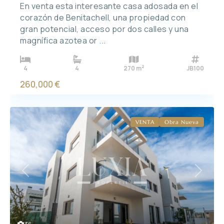
En venta esta interesante casa adosada en el
corazón de Benitachell, una propiedad con
gran potencial, acceso por dos calles y una
magnífica azotea or
...
2
4
4
270 m
JB100
260,000 €
VENTA
Obra Nueva
Previous
Next