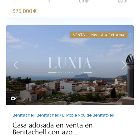
1
1
60 m
JA101
375,000 €
VENTA
Necesita Reforma
Previous
Next
9
Benitachell
,
Benitachell / El Poble Nou de Benitatxell
Casa adosada en venta en
Benitachell con azo...