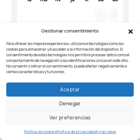
Gestionar consentimiento
Para ofrecer las mejores experiencias, utilizamos tecnologías como las
cookies para almacenar y/o acceder a la información del dispositivo. El
consentimiento de estas tecnologías nos permitirá procesar datos como el
comportamiento de navegación o las identificaciones únicas en este sitio.
No consentir o retirar el consentimiento, puede afectar negativamente a
ciertas características y funciones.
Aceptar
Denegar
Ver preferencias
Política de cookies
Política de privacidad
Aviso Legal
Si estás buscando apartamentos en Jávea o pisos en