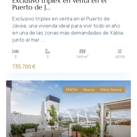
Exclusivo tríplex en venta en el
Puerto de J...
Exclusivo tríplex en venta en el Puerto de
Jávea, una vivienda ideal para vivir todo el año
en una de las zonas más demandadas de Xàbia,
junto al mar
...
2
3
3
148 m
JA118
735,700 €
VENTA
Nueva
Obra Nueva
Previous
Next