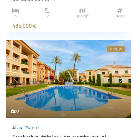
2
3
2
145 m
JA118
485,000 €
VENTA
Previous
Next
28
Jávea
,
Puerto