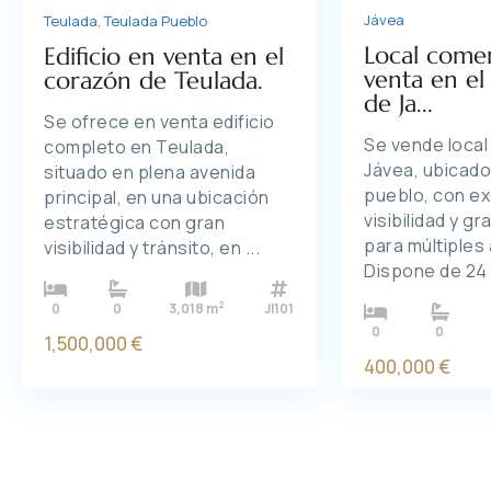
Jávea
Teulada
,
Teulada Pueblo
Local comer
Edificio en venta en el
venta en el
corazón de Teulada.
de Ja...
Se ofrece en venta edificio
Se vende local
completo en Teulada,
Jávea, ubicado
situado en plena avenida
pueblo, con e
principal, en una ubicación
visibilidad y g
estratégica con gran
para múltiples 
visibilidad y tránsito, en
...
Dispone de 2
2
0
0
3,018 m
JI101
0
0
1,500,000 €
400,000 €