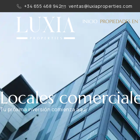
+34 655 468 942
ventas@luxiaproperties.com
INICIO
PROPIEDADES EN
Locales comerciale
Tu próxima inversión comienza aquí