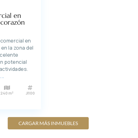
cial en
 corazón
 comercial en
 en la zona del
xcelente
ran potencial
actividades.
4
...
2
240 m
JI100
CARGAR MÁS INMUEBLES