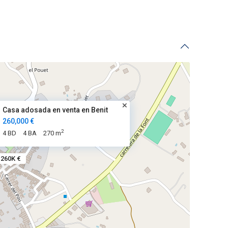
Casa adosada en venta en Benit
260,000 €
2
4 BD
4 BA
270 m
260K €