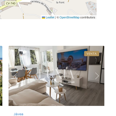
Leaflet
|
©
OpenStreetMap
contributors
14
Jávea
VENTA
Previous
Next
xt
Jávea