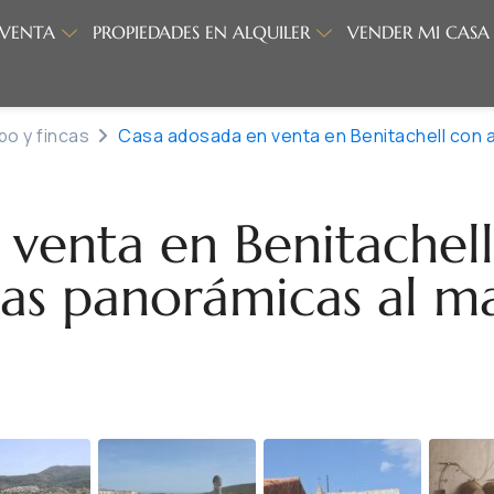
 VENTA
PROPIEDADES EN ALQUILER
VENDER MI CASA
o y fincas
Casa adosada en venta en Benitachell con a
as
venta en Benitachell
tas panorámicas al ma