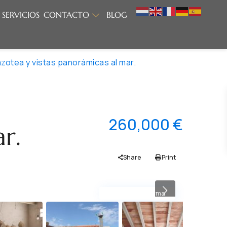
SERVICIOS
CONTACTO
BLOG
zotea y vistas panorámicas al mar.
260,000 €
r.
Share
Print
Necesita reforma
Previous