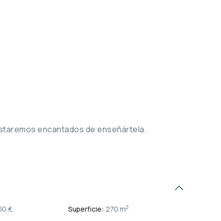
. Estaremos encantados de enseñártela.
2
00 €
Superficie:
270 m