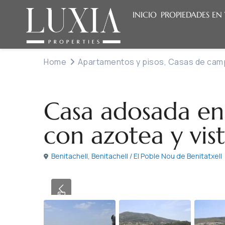
INICIO
PROPIEDADES EN
Home
Apartamentos y pisos
,
Casas de camp
,
Venta
Apartamentos y pisos
Casas de campo y finc
Casa adosada en 
con azotea y vis
Benitachell
,
Benitachell / El Poble Nou de Benitatxell
Previous