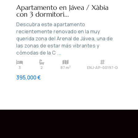
Apartamento en Jávea / Xàbia
con 3 dormitori...
Descubra este apartamento
recientemente renovado en la muy
querida zona del Arenal de Jávea, una de
las zonas de estar más vibrantes y
cómodas de la C
...
2
3
2
87 m
ENJ-AP-00197-D
395,000 €