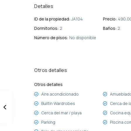
Detalles
ID de la propiedad:
JA104
Precio:
490,0
Dormitorios:
2
Baños:
2
Número de pisos:
No disponible
Otros detalles
Otros detalles
Aire acondicionado
Amueblad
Builtin Wardrobes
Cerca de l
Cerca del mar / playa
Cocina eq
Parking
Piscina co