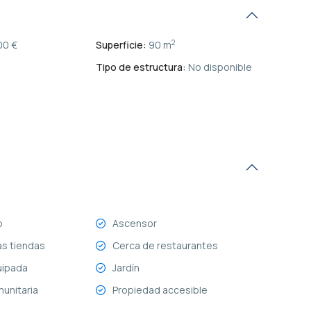
2
00 €
Superficie:
90 m
Tipo de estructura:
No disponible
o
Ascensor
as tiendas
Cerca de restaurantes
uipada
Jardín
munitaria
Propiedad accesible