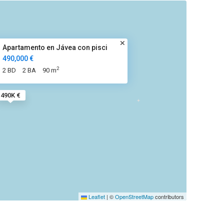
Apartamento en Jávea con pisci
490,000 €
2
2 BD
2 BA
90 m
490K €
Leaflet
|
©
OpenStreetMap
contributors