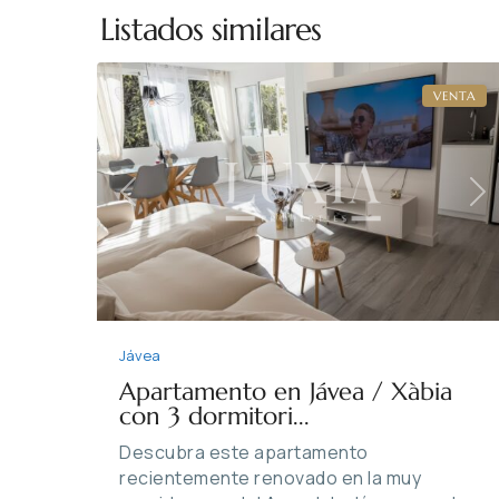
Listados similares
14
Jávea
VENTA
Previous
Ne
Jávea
Apartamento en Jávea / Xàbia
con 3 dormitori...
Descubra este apartamento
recientemente renovado en la muy