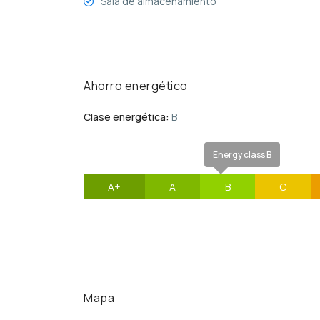
Sala de almacenamiento
Ahorro energético
Clase energética:
B
Energy class B
A+
A
B
C
Mapa