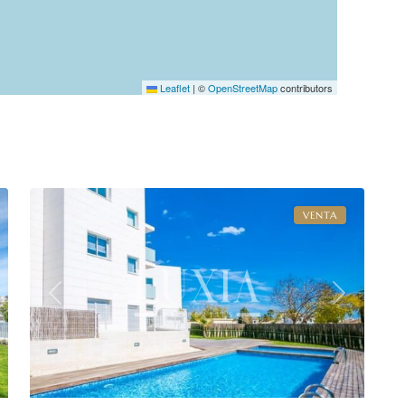
Leaflet
|
©
OpenStreetMap
contributors
17
Jávea
VENTA
xt
Previous
Next