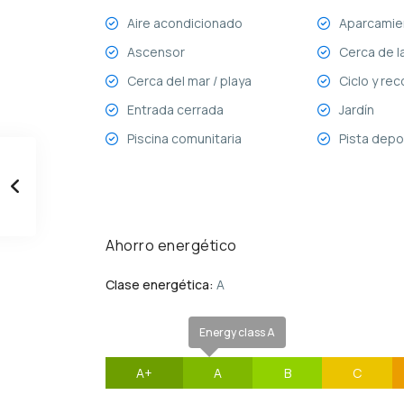
Aire acondicionado
Aparcamie
Ascensor
Cerca de l
Cerca del mar / playa
Ciclo y rec
Entrada cerrada
Jardín
Piscina comunitaria
Pista depo
Ahorro energético
Clase energética:
A
Energy class A
A+
A
B
C