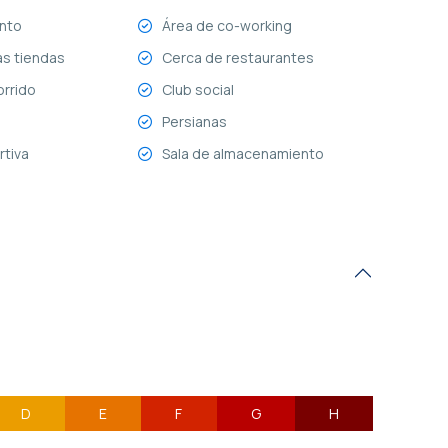
nto
Área de co-working
as tiendas
Cerca de restaurantes
orrido
Club social
Persianas
rtiva
Sala de almacenamiento
D
E
F
G
H