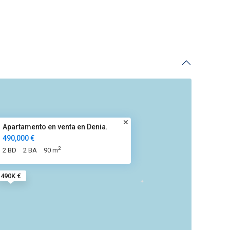
Apartamento en venta en Denia.
490,000 €
2
2 BD
2 BA
90 m
490K €