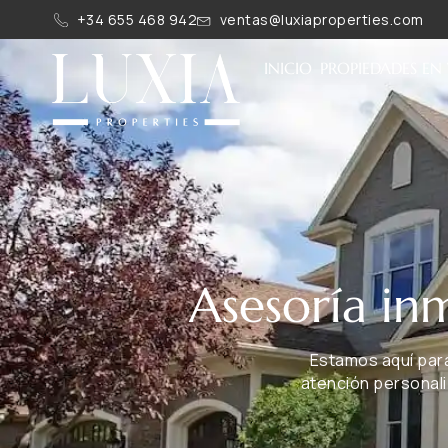
+34 655 468 942
ventas@luxiaproperties.com
INICIO
PROPIEDADES EN
Asesoría inm
Estamos aquí par
atención personali