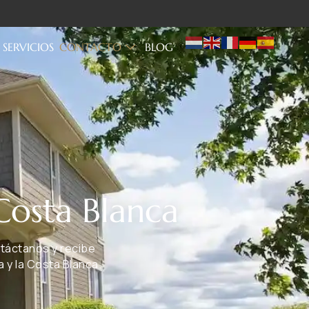
SERVICIOS
CONTACTO
BLOG
 Costa Blanca
táctanos y recibe
 y la Costa Blanca.