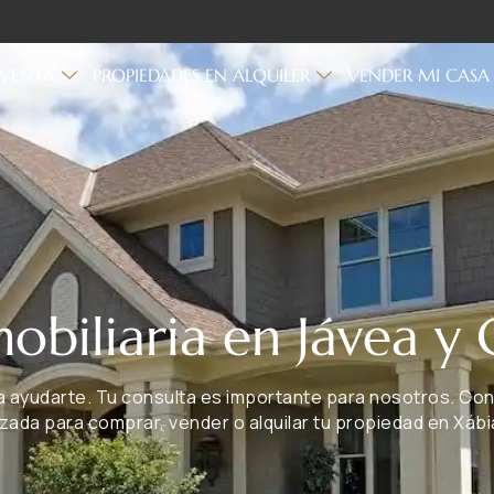
 VENTA
PROPIEDADES EN ALQUILER
VENDER MI CASA
obiliaria en Jávea y
a ayudarte. Tu consulta es importante para nosotros. Con
zada para comprar, vender o alquilar tu propiedad en Xábia