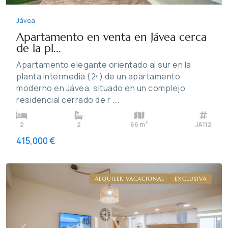
Jávea
Apartamento en venta en Jávea cerca
de la pl...
Apartamento elegante orientado al sur en la
planta intermedia (2ª) de un apartamento
moderno en Jávea, situado en un complejo
residencial cerrado de r
...
2
2
2
66 m
JA112
415,000 €
Puerto
,
Jávea
ALQUILER VACACIONAL
EXCLUSIVA