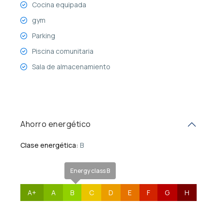
Cocina equipada
gym
Parking
Piscina comunitaria
Sala de almacenamiento
Ahorro energético
Clase energética:
B
Energy class B
A+
A
B
C
D
E
F
G
H