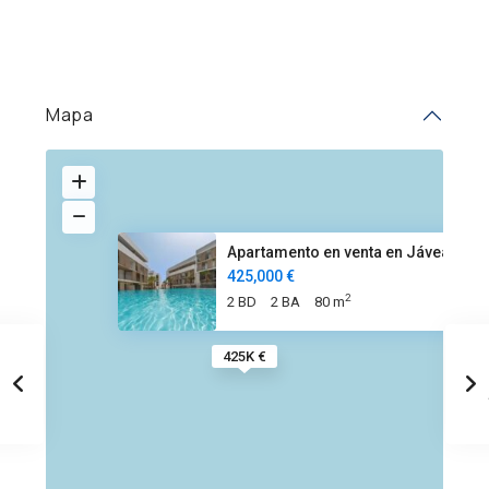
Mapa
Apartamento en venta en Jávea
425,000 €
2
2 BD
2 BA
80 m
425K €