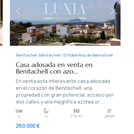
Previous
Next
xt
Benitachell
,
Benitachell / El Poble Nou de Benitatxell
Casa adosada en venta en
Benitachell con azo...
En venta esta interesante casa adosada
en el corazón de Benitachell, una
propiedad con gran potencial, acceso por
dos calles y una magnífica azotea or
...
2
4
4
270 m
JB100
260,000 €