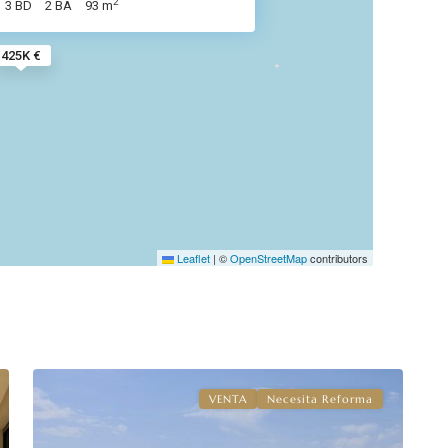
2
3 BD
2 BA
93 m
425K €
Benitachell
,
Benitachell
/
El
Leaflet
|
©
OpenStreetMap
contributors
Poble
Nou
de
9
Benitatxell
VENTA
Necesita Reforma