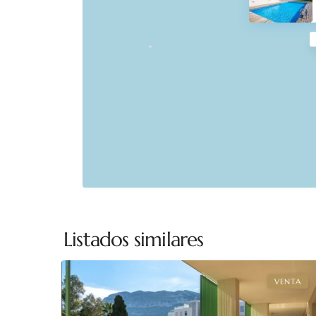
Listados similares
30
Denia
VENTA