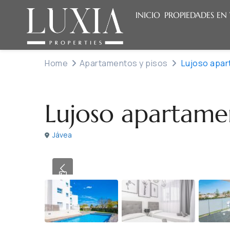
INICIO
PROPIEDADES EN
Home
Apartamentos y pisos
Lujoso apar
Venta
Apartamentos y pisos
Lujoso apartamen
Jávea
Previous