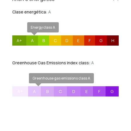
Clase energética:
A
Energy class A
A+
A
B
C
D
E
F
G
H
Greenhouse Gas Emissions index class:
A
Greenhouse gas emissions class A
A+
A
B
C
D
E
F
G