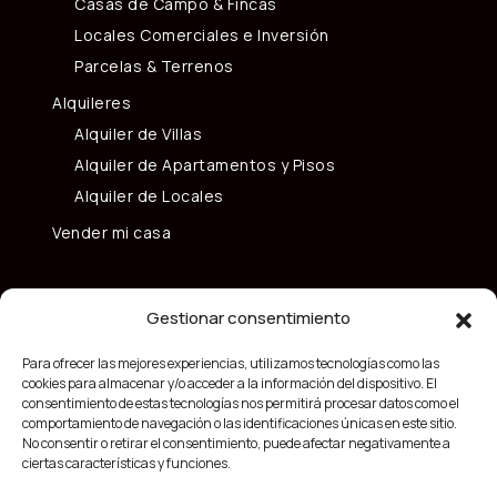
Casas de Campo & Fincas
Locales Comerciales e Inversión
Parcelas & Terrenos
Alquileres
Alquiler de Villas
Alquiler de Apartamentos y Pisos
Alquiler de Locales
Vender mi casa
Gestionar consentimiento
Para ofrecer las mejores experiencias, utilizamos tecnologías como las
cookies para almacenar y/o acceder a la información del dispositivo. El
consentimiento de estas tecnologías nos permitirá procesar datos como el
comportamiento de navegación o las identificaciones únicas en este sitio.
No consentir o retirar el consentimiento, puede afectar negativamente a
ciertas características y funciones.