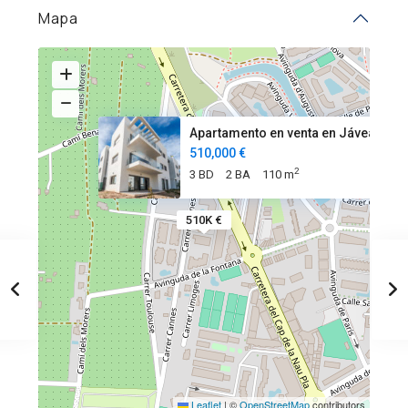
Mapa
Apartamento en venta en Jávea
510,000 €
2
3 BD
2 BA
110 m
510K €
Leaflet
|
©
OpenStreetMap
contributors