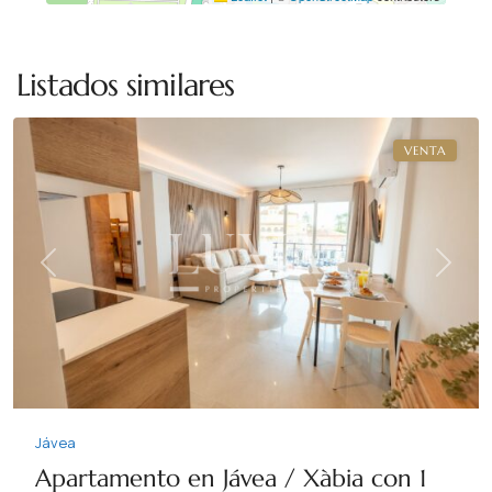
Listados similares
Jávea
VENTA
Previous
Next
Jávea
Apartamento en Jávea / Xàbia con 1