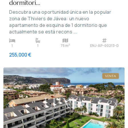
dormitori...
Descubra una oportunidad única en la popular
zona de Thiviers de Jávea: un nuevo
apartamento de esquina de 1 dormitorio que
actualmente se está recons
...
2
1
1
75 m
ENJ-AP-00213-D
255,000 €
Jávea
VENTA
Previous
Next