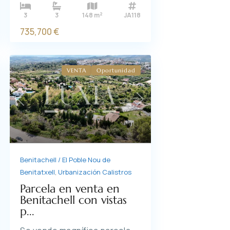
2
3
3
148 m
JA118
735,700 €
VENTA
Oportunidad
Previous
Next
xt
Benitachell / El Poble Nou de
Benitatxell
,
Urbanización Calistros
Parcela en venta en
Benitachell con vistas
p...