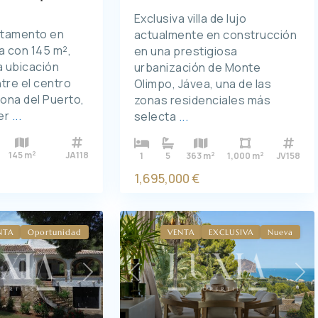
Exclusiva villa de lujo
tamento en
actualmente en construcción
a con 145 m²,
en una prestigiosa
a ubicación
urbanización de Monte
ntre el centro
Olimpo, Jávea, una de las
 zona del Puerto,
zonas residenciales más
er
...
selecta
...
2
2
2
145 m
JA118
1
5
363 m
1,000 m
JV158
1,695,000 €
NTA
Oportunidad
VENTA
EXCLUSIVA
Nueva
Next
Previous
Ne