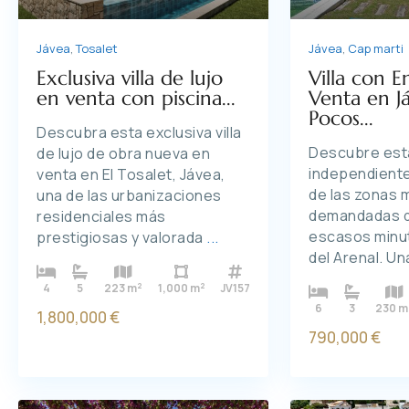
Jávea
,
Cap marti
Jávea
,
Tosalet
Villa con 
Exclusiva villa de lujo
Venta en Já
en venta con piscina...
Pocos...
Descubra esta exclusiva villa
Descubre esta 
de lujo de obra nueva en
independiente
venta en El Tosalet, Jávea,
de las zonas 
una de las urbanizaciones
demandadas d
residenciales más
escasos minut
prestigiosas y valorada
...
del Arenal. U
2
2
4
5
223 m
1,000 m
JV157
6
3
230 m
1,800,000 €
790,000 €