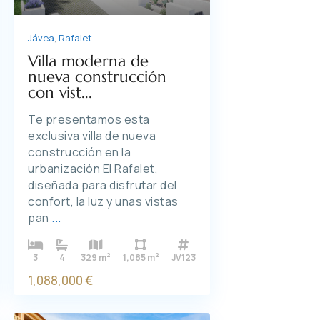
Jávea
,
Rafalet
Villa moderna de
nueva construcción
con vist...
Te presentamos esta
exclusiva villa de nueva
construcción en la
urbanización El Rafalet,
diseñada para disfrutar del
confort, la luz y unas vistas
pan
...
2
2
3
4
329 m
1,085 m
JV123
1,088,000 €