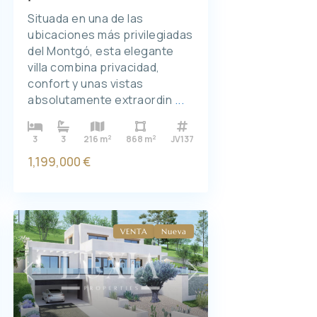
Situada en una de las
ubicaciones más privilegiadas
del Montgó, esta elegante
villa combina privacidad,
confort y unas vistas
absolutamente extraordin
...
2
2
3
3
216 m
868 m
JV137
1,199,000 €
VENTA
Nueva
Previous
Next
xt