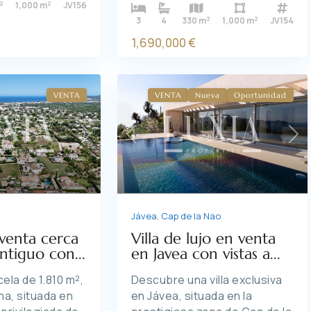
2
2
1,000 m
JV156
2
2
3
4
330 m
1,000 m
JV154
1,690,000 €
VENTA
VENTA
Nueva
Oportunidad
Previous
Ne
Next
Jávea
,
Cap de la Nao
Villa de lujo en venta
 venta cerca
en Javea con vistas a...
ntiguo con...
Descubre una villa exclusiva
ela de 1.810 m²,
en Jávea, situada en la
na, situada en