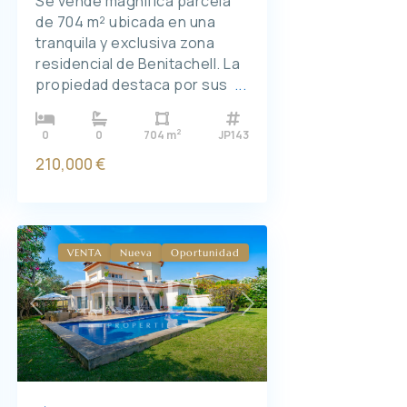
Se vende magnífica parcela
de 704 m² ubicada en una
tranquila y exclusiva zona
residencial de Benitachell. La
propiedad destaca por sus
...
2
0
0
704 m
JP143
210,000 €
VENTA
Nueva
Oportunidad
Previous
Next
xt