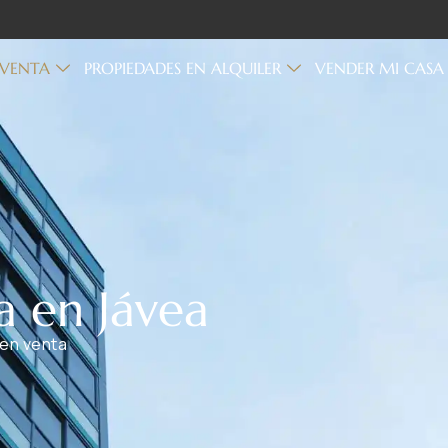
 VENTA
PROPIEDADES EN ALQUILER
VENDER MI CASA
a en Jávea
n venta​​