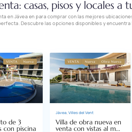
nta: casas, pisos y locales a 
a en Jávea en para comprar con las mejores ubicaciones,
perfecta. Descubre las opciones disponibles y encuentra l
VENTA
Nueva
VENTA
Nueva
Obra Nueva
Previous
Ne
Next
Jávea
,
Villes del Vent
Villa de obra nueva en
to de 3
venta con vistas al m...
s con piscina