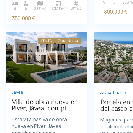
4
5
233 m
2
2
0
0
263 m
1,323 m
JP144
1,800,000 €
350,000 €
VENTA
Obra Nueva
Previous
Next
Previous
Jávea
Jávea
,
Pueblo
Villa de obra nueva en
Parcela en
Piver, Jávea, con pi...
del casco a
Esta villa pasiva de obra
Magnífica parc
nueva en Piver, Jávea,
totalmente lla