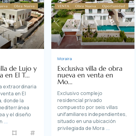
ueva
Obra Nueva
VENTA
Obra Nueva
Oportunidad
Previous
Ne
Next
Moraira
Exclusiva villa de obra
illa de Lujo y
nueva en venta en
en El T...
Mo...
 extraordinaria
Exclusivo complejo
n venta en El
residencial privado
a, donde la
compuesto por seis villas
mediterránea
unifamiliares independientes,
a y el diseño
situado en una ubicación
un
...
privilegiada de Mora
...