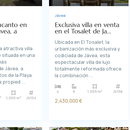
Jávea
Encanto en
Exclusiva villa en venta
vea, a
en el Tosalet de Ja...
Ubicada en El Tosalet, la
atractiva villa
urbanización más exclusiva y
 situada en una
codiciada de Jávea, esta
más
espectacular villa de lujo
e Jávea, a
totalmente reformada ofrece
os de la Playa
la combinación
...
na propied
...
2
4
6
1,009 m
JV156
2
2
1,000 m
JV104
2,430,000 €