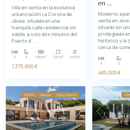
en ...
Villa en venta en la exclusiva
Moderno apar
urbanización La Corona de
venta en Jáve
Jávea, situada en una
situado en un
tranquila calle residencial sin
privilegiada e
salida, a solo dos minutos del
histórico y la
Puerto d
...
cerca de com
2
2
3
3
198 m
710 m
JV159
3
2
1,375,000 €
485,000 €
VENTA
Nueva
Obra Nueva
VE
Previous
Previous
Next