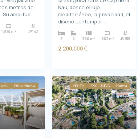
prestigiosa zona de Cap de la
privilegiada de
Nau, donde el lujo
sos metros del
mediterráneo, la privacidad, el
. Su amplitud,
...
diseño contempor
...
2
1,810 m
JP142
2
2
3
2
320 m
803 m
JV155
2,200,000 €
ueva
Obra Nueva
VENTA
EXCLUSIVA
Nueva
Previous
Ne
Next