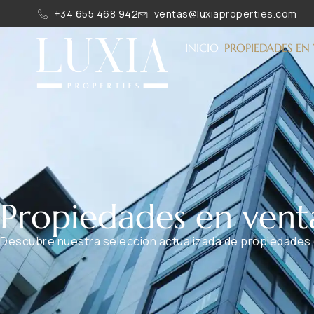
+34 655 468 942
ventas@luxiaproperties.com
INICIO
PROPIEDADES EN
Propiedades en vent
Descubre nuestra selección actualizada de propiedades e