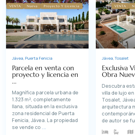
VENTA
Nueva
Proyecto Y Licencia
VENTA
N
Previous
Next
Previous
Jávea
,
Puerta Fenicia
Jávea
,
Tosalet
Parcela en venta con
Exclusiva V
proyecto y licencia en
Obra Nueva 
...
Descubra esta
Magnífica parcela urbana de
villa de lujo e
1.323 m², completamente
Tosalet, Jáve
llana, situada en la exclusiva
arquitectura 
zona residencial de Puerta
contemporáne
Fenicia, Jávea. La propiedad
de autor se f
se vende co
...