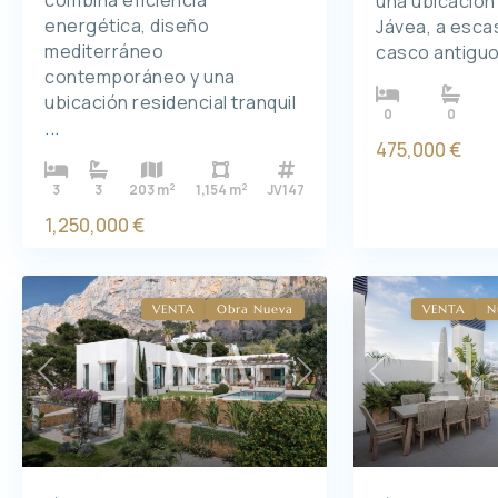
combina eficiencia
una ubicación 
energética, diseño
Jávea, a esca
mediterráneo
casco antiguo
contemporáneo y una
ubicación residencial tranquil
0
0
...
475,000 €
2
2
3
3
203 m
1,154 m
JV147
1,250,000 €
VENTA
Obra Nueva
VENTA
N
Previous
Next
Previous