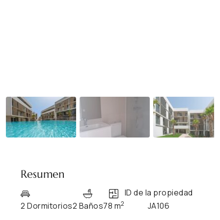
Resumen
ID de la propiedad
2
2 Dormitorios
2 Baños
78 m
JA106