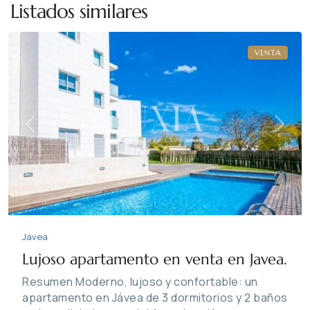
Listados similares
Jávea
VENTA
Previous
Next
Jávea
Lujoso apartamento en venta en Javea.
Resumen Moderno, lujoso y confortable: un
apartamento en Jávea de 3 dormitorios y 2 baños