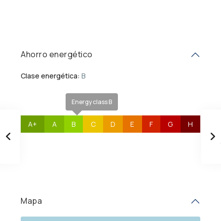
Ahorro energético
Clase energética:
B
Energy class B
A+
A
B
C
D
E
F
G
H
Mapa