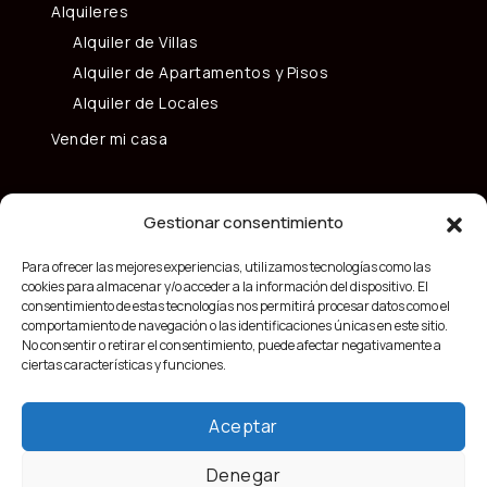
Alquileres
Alquiler de Villas
Alquiler de Apartamentos y Pisos
Alquiler de Locales
Vender mi casa
Gestionar consentimiento
Para ofrecer las mejores experiencias, utilizamos tecnologías como las
cookies para almacenar y/o acceder a la información del dispositivo. El
consentimiento de estas tecnologías nos permitirá procesar datos como el
comportamiento de navegación o las identificaciones únicas en este sitio.
No consentir o retirar el consentimiento, puede afectar negativamente a
ciertas características y funciones.
Aceptar
Denegar