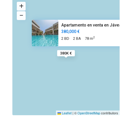
Apartamento en venta en Jávea
380,000 €
2
2 BD
2 BA
78 m
380K €
Leaflet
|
©
OpenStreetMap
contributors