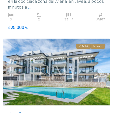
en la codiciada zona del Arenal en Jávea, a pocos
minutos a
...
2
3
2
93 m
JA107
425,000 €
Puerto
,
Jávea
VENTA
Nueva
Previous
Next