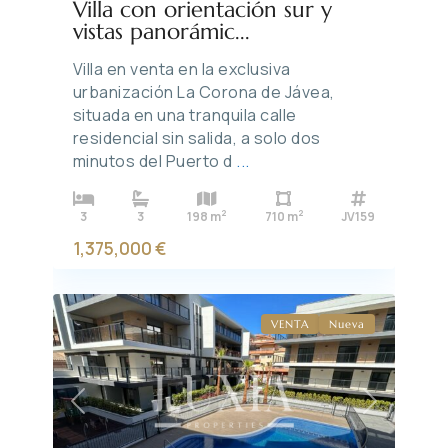
Villa con orientación sur y
vistas panorámic...
Villa en venta en la exclusiva
urbanización La Corona de Jávea,
situada en una tranquila calle
residencial sin salida, a solo dos
minutos del Puerto d
...
2
2
3
3
198 m
710 m
JV159
1,375,000 €
VENTA
Nueva
Previous
Next