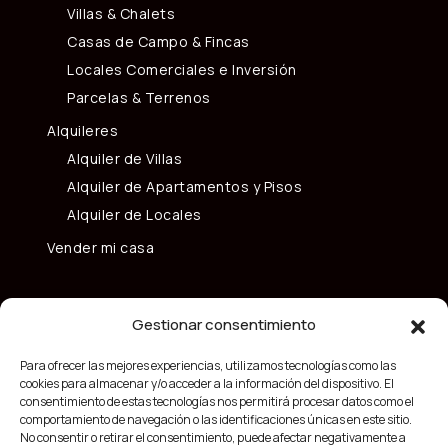
Villas & Chalets
Casas de Campo & Fincas
Locales Comerciales e Inversión
Parcelas & Terrenos
Alquileres
Alquiler de Villas
Alquiler de Apartamentos y Pisos
Alquiler de Locales
Vender mi casa
Gestionar consentimiento
Para ofrecer las mejores experiencias, utilizamos tecnologías como las
cookies para almacenar y/o acceder a la información del dispositivo. El
consentimiento de estas tecnologías nos permitirá procesar datos como el
comportamiento de navegación o las identificaciones únicas en este sitio.
No consentir o retirar el consentimiento, puede afectar negativamente a