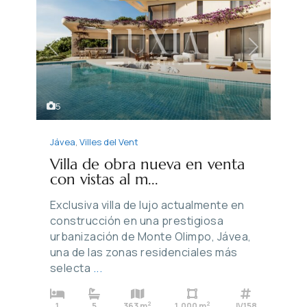
Previous
Next
5
Jávea
,
Villes del Vent
Villa de obra nueva en venta
con vistas al m...
Exclusiva villa de lujo actualmente en
construcción en una prestigiosa
urbanización de Monte Olimpo, Jávea,
una de las zonas residenciales más
selecta
...
2
2
1
5
363 m
1,000 m
JV158