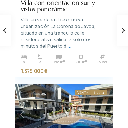
Villa con orientación sur y
vistas panorámic...
Villa en venta en la exclusiva
urbanización La Corona de Jávea,
situada en una tranquila calle
residencial sin salida, a solo dos
minutos del Puerto d
...
2
2
3
3
198 m
710 m
JV159
1,375,000 €
VENTA
Nueva
Previous
Next