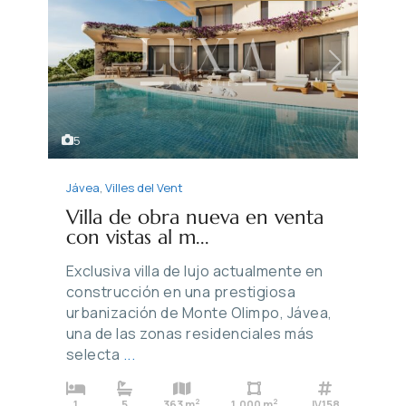
Previous
Next
5
Jávea
,
Villes del Vent
Villa de obra nueva en venta
con vistas al m...
Exclusiva villa de lujo actualmente en
construcción en una prestigiosa
urbanización de Monte Olimpo, Jávea,
una de las zonas residenciales más
selecta
...
2
2
1
5
363 m
1,000 m
JV158