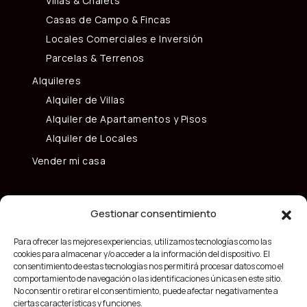
Villas & Chalets
Casas de Campo & Fincas
Locales Comerciales e Inversión
Parcelas & Terrenos
Alquileres
Alquiler de Villas
Alquiler de Apartamentos y Pisos
Alquiler de Locales
Vender mi casa
Gestionar consentimiento
Para ofrecer las mejores experiencias, utilizamos tecnologías como las
cookies para almacenar y/o acceder a la información del dispositivo. El
consentimiento de estas tecnologías nos permitirá procesar datos como el
comportamiento de navegación o las identificaciones únicas en este sitio.
No consentir o retirar el consentimiento, puede afectar negativamente a
ciertas características y funciones.