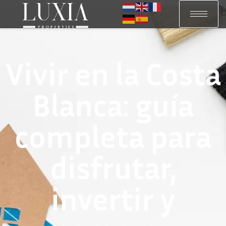
Vivir en la Costa
Blanca: guía
completa para
disfrutar,
invertir y