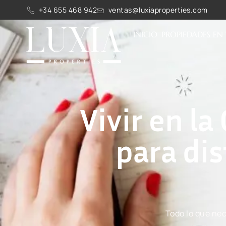
+34 655 468 942
ventas@luxiaproperties.com
INICIO
PROPIEDADES EN
Vivir en la
para dis
Todo lo que nec