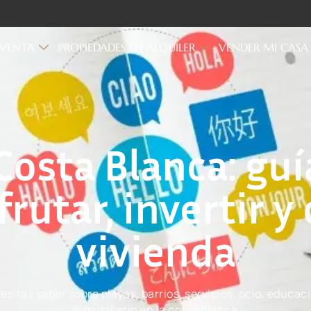
 VENTA
PROPIEDADES EN ALQUILER
VENDER MI CASA
 Costa Blanca: g
frutar, invertir 
vivienda
esitas saber sobre playas, barrios, servicios, ocio, educac
inmobiliario en la costa blanca