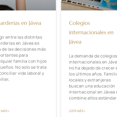
arderías en Jávea
Colegios
internacionales en
gir entre las distintas
Jávea
rderías en Jávea es
 de las decisiones más
ortantes para
La demanda de colegio
lquier familia con hijos
internacionales en Jáv
ueños. No solo se trata
no ha dejado de crecer 
conciliar vida laboral y
los últimos años. Famili
iliar,
locales y extranjeras
buscan una educación
internacional en Jávea
combine altos estánda
 MÁS »
LEER MÁS »