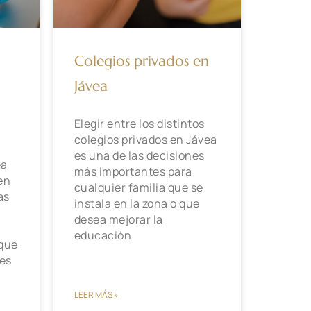
Colegios privados en
Jávea
Elegir entre los distintos
colegios privados en Jávea
s
es una de las decisiones
ea
más importantes para
en
cualquier familia que se
as
instala en la zona o que
desea mejorar la
educación
 que
res
LEER MÁS »