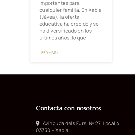
importantes para
cualquier familia. En Xàbia
(Jávea), la oferta
educativa ha crecido y se
ha diversificado en los
últimos años, lo que
LEER MÁS »
Contacta con nosotros
Avinguda dels Furs, Nº 27, Local 4,
03730 – Xàbia