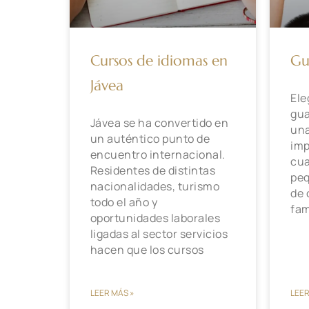
Cursos de idiomas en
Gu
Jávea
Ele
gua
Jávea se ha convertido en
una
un auténtico punto de
imp
encuentro internacional.
cua
Residentes de distintas
peq
nacionalidades, turismo
de 
todo el año y
fam
oportunidades laborales
ligadas al sector servicios
hacen que los cursos
LEER MÁS »
LEER