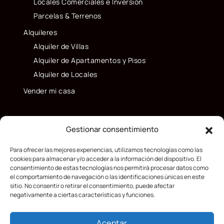
Locales Comerciales e Inversión
Parcelas & Terrenos
Alquileres
Alquiler de Villas
Alquiler de Apartamentos y Pisos
Alquiler de Locales
Vender mi casa
Gestionar consentimiento
Para ofrecer las mejores experiencias, utilizamos tecnologías como las
cookies para almacenar y/o acceder a la información del dispositivo. El
consentimiento de estas tecnologías nos permitirá procesar datos como
el comportamiento de navegación o las identificaciones únicas en este
sitio. No consentir o retirar el consentimiento, puede afectar
negativamente a ciertas características y funciones.
Aceptar