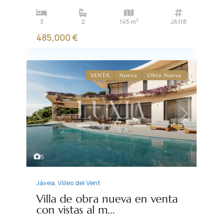
2
3
2
145 m
JA118
485,000 €
VENTA
Nueva
Obra Nueva
Previous
Next
5
Jávea
,
Villes del Vent
Villa de obra nueva en venta
con vistas al m...