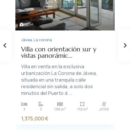
Previous
Next
30
Jávea
,
La corona
Villa con orientación sur y
vistas panorámic...
Villa en venta en la exclusiva
urbanización La Corona de Jávea,
situada en una tranquila calle
residencial sin salida, a solo dos
minutos del Puerto d
...
2
2
3
3
198 m
710 m
JV159
1,375,000 €