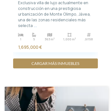
Exclusiva villa de lujo actualmente en
construcción en una prestigiosa
urbanización de Monte Olimpo, Jávea,
una de las zonas residenciales más
selecta
...
2
2
1
5
363 m
1,000 m
JV158
1,695,000 €
CARGAR MÁS INMUEBLES