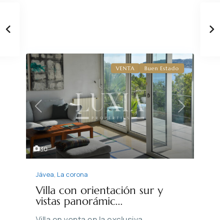
VENTA
Buen Estado
Previous
Next
30
Jávea
,
La corona
Villa con orientación sur y
vistas panorámic...
Villa en venta en la exclusiva