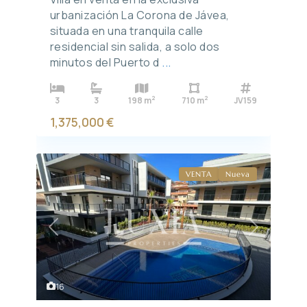
urbanización La Corona de Jávea,
situada en una tranquila calle
residencial sin salida, a solo dos
minutos del Puerto d
...
2
2
3
3
198 m
710 m
JV159
1,375,000 €
VENTA
Nueva
Previous
Next
16