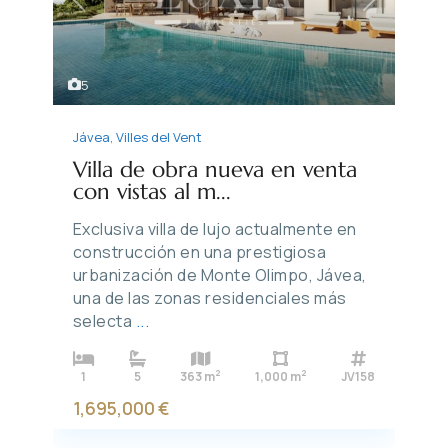
Previous
Next
5
Jávea
,
Villes del Vent
Villa de obra nueva en venta
con vistas al m...
Exclusiva villa de lujo actualmente en
construcción en una prestigiosa
urbanización de Monte Olimpo, Jávea,
una de las zonas residenciales más
selecta
...
2
2
1
5
363 m
1,000 m
JV158
1,695,000 €