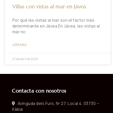
Villas con vistas al mar en Jávea
Por qué las vistas al mar son el factor más
determinante en Jávea En Jávea, las vistas al
mar no
LEER MÁS
27 de abril de 2026
Contacta con nosotros
Avinguda dels Furs, Nº 27, Local 4, 03730 –
Xàbia