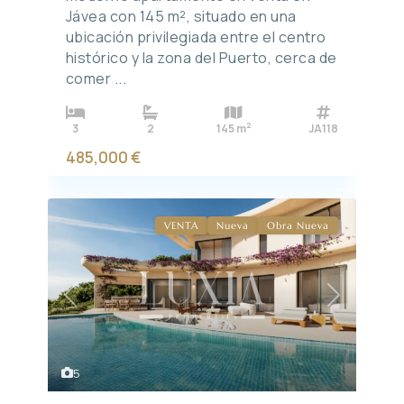
Jávea con 145 m², situado en una
ubicación privilegiada entre el centro
histórico y la zona del Puerto, cerca de
comer
...
2
3
2
145 m
JA118
485,000 €
VENTA
Nueva
Obra Nueva
Previous
Next
5