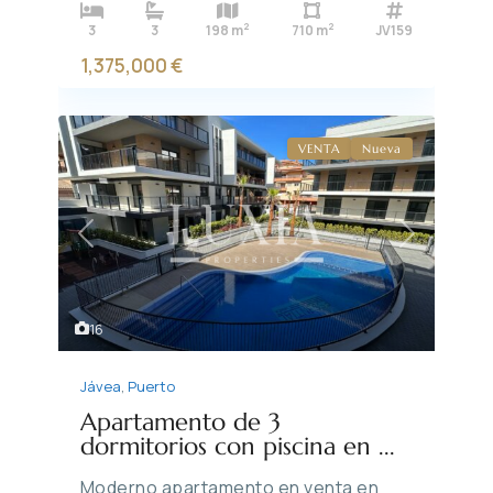
2
2
3
3
198 m
710 m
JV159
1,375,000 €
VENTA
Nueva
Previous
Next
16
Jávea
,
Puerto
Apartamento de 3
dormitorios con piscina en ...
Moderno apartamento en venta en