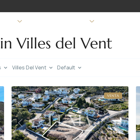
 VENTA
PROPIEDADES EN ALQUILER
VENDER MI CASA
in Villes del Vent
Villes
del
s
Villes Del Vent
Default
Vent
,
7
Jávea
5
VENTA
ext
Previous
Next