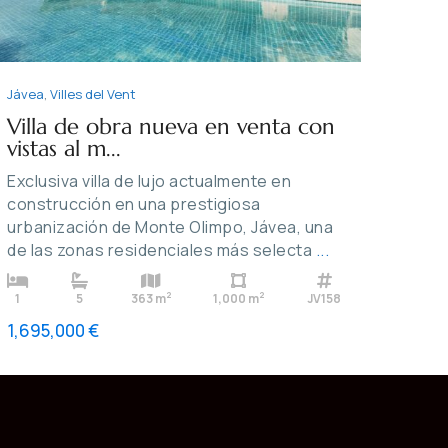
Jávea
,
Villes del Vent
Villa de obra nueva en venta con
vistas al m...
Exclusiva villa de lujo actualmente en
construcción en una prestigiosa
urbanización de Monte Olimpo, Jávea, una
de las zonas residenciales más selecta
...
2
2
1
5
363 m
1,000 m
JV158
1,695,000 €