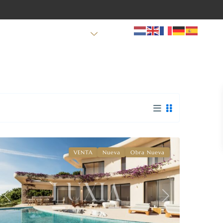
SERVICIOS
CONTACTO
BLOG
Villes
del
Vent
,
Jávea
VENTA
Nueva
Obra Nueva
Previous
Next