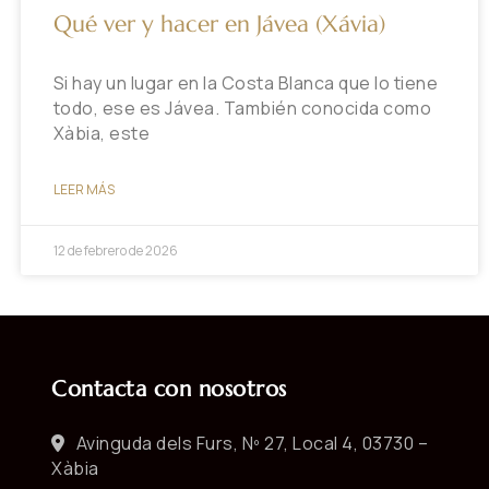
Qué ver y hacer en Jávea (Xávia)
Si hay un lugar en la Costa Blanca que lo tiene
todo, ese es Jávea. También conocida como
Xàbia, este
LEER MÁS
12 de febrero de 2026
Contacta con nosotros
Avinguda dels Furs, Nº 27, Local 4, 03730 –
Xàbia