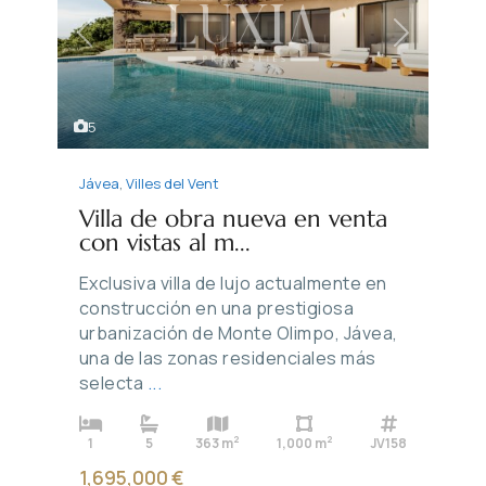
Previous
Next
5
Jávea
,
Villes del Vent
Villa de obra nueva en venta
con vistas al m...
Exclusiva villa de lujo actualmente en
construcción en una prestigiosa
urbanización de Monte Olimpo, Jávea,
una de las zonas residenciales más
selecta
...
2
2
1
5
363 m
1,000 m
JV158
1,695,000 €