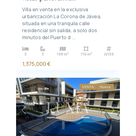
Villa en venta en la exclusiva
urbanización La Corona de Jávea,
situada en una tranquila calle
residencial sin salida, a solo dos
minutos del Puerto d
...
2
2
3
3
198 m
710 m
JV159
1,375,000 €
VENTA
Nueva
Previous
Next