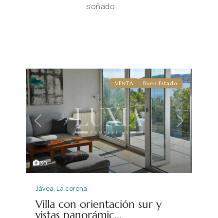
soñado.
VENTA
Buen Estado
Previous
Next
30
Jávea
,
La corona
Villa con orientación sur y
vistas panorámic...