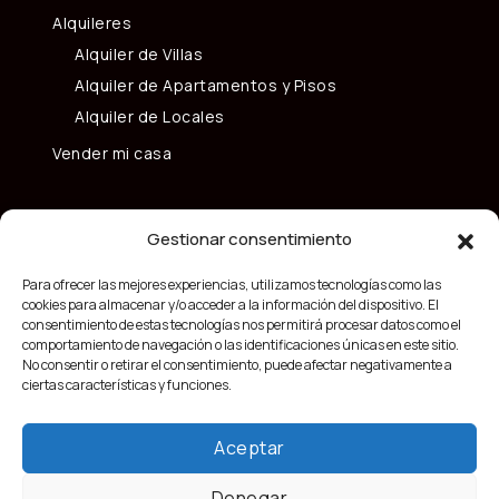
Alquileres
Alquiler de Villas
Alquiler de Apartamentos y Pisos
Alquiler de Locales
Vender mi casa
Gestionar consentimiento
Para ofrecer las mejores experiencias, utilizamos tecnologías como las
cookies para almacenar y/o acceder a la información del dispositivo. El
consentimiento de estas tecnologías nos permitirá procesar datos como el
comportamiento de navegación o las identificaciones únicas en este sitio.
No consentir o retirar el consentimiento, puede afectar negativamente a
ciertas características y funciones.
Aceptar
Denegar