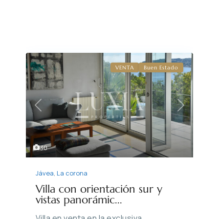
VENTA
Buen Estado
Previous
Next
30
Jávea
,
La corona
Villa con orientación sur y
vistas panorámic...
Villa en venta en la exclusiva