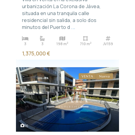
urbanización La Corona de Jávea,
situada en una tranquila calle
residencial sin salida, a solo dos
minutos del Puerto d
...
2
2
3
3
198 m
710 m
JV159
1,375,000 €
VENTA
Nueva
Previous
Next
16