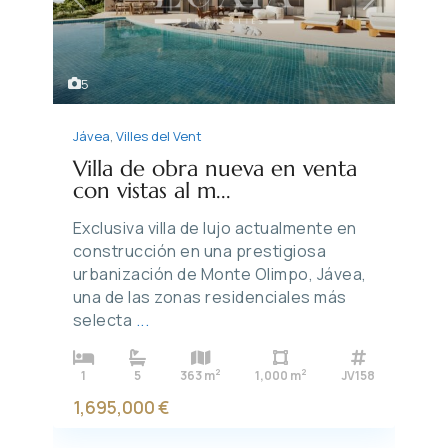
Previous
Next
5
Jávea
,
Villes del Vent
Villa de obra nueva en venta
con vistas al m...
Exclusiva villa de lujo actualmente en
construcción en una prestigiosa
urbanización de Monte Olimpo, Jávea,
una de las zonas residenciales más
selecta
...
2
2
1
5
363 m
1,000 m
JV158
1,695,000 €