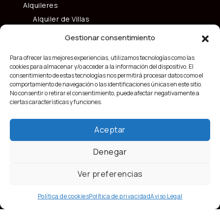
Alquileres
Alquiler de Villas
Alquiler de Apartamentos y Pisos
Gestionar consentimiento
Alquiler de Locales
Para ofrecer las mejores experiencias, utilizamos tecnologías como las
Vender mi casa
cookies para almacenar y/o acceder a la información del dispositivo. El
consentimiento de estas tecnologías nos permitirá procesar datos como el
comportamiento de navegación o las identificaciones únicas en este sitio.
No consentir o retirar el consentimiento, puede afectar negativamente a
ciertas características y funciones.
Aceptar
Denegar
Ver preferencias
Política de cookies
Política de privacidad
Aviso Legal