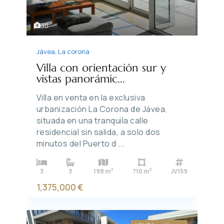
30
Jávea
,
La corona
Villa con orientación sur y
vistas panorámic...
Villa en venta en la exclusiva
urbanización La Corona de Jávea,
situada en una tranquila calle
residencial sin salida, a solo dos
minutos del Puerto d
...
2
2
3
3
198 m
710 m
JV159
1,375,000 €