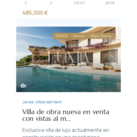
2
3
2
145 m
JA118
485,000 €
VENTA
Nueva
Obra Nueva
Previous
Next
5
Jávea
,
Villes del Vent
Villa de obra nueva en venta
con vistas al m...
Exclusiva villa de lujo actualmente en
construcción en una prestigiosa