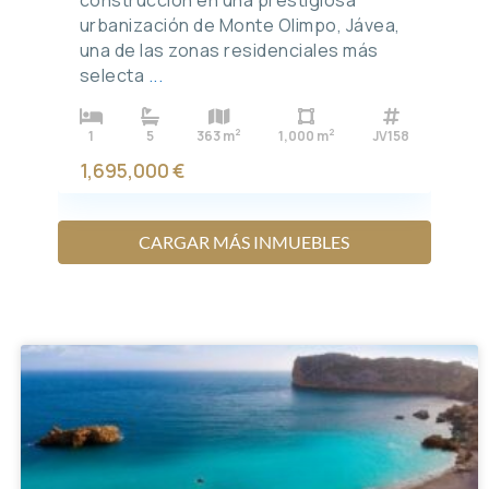
urbanización de Monte Olimpo, Jávea,
una de las zonas residenciales más
selecta
...
2
2
1
5
363 m
1,000 m
JV158
1,695,000 €
CARGAR MÁS INMUEBLES