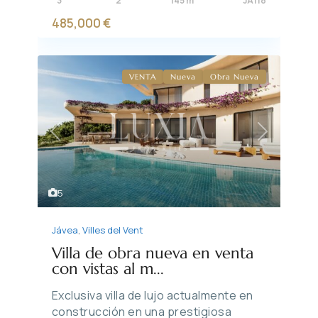
3
2
145 m
JA118
485,000 €
VENTA
Nueva
Obra Nueva
Previous
Next
5
Jávea
,
Villes del Vent
Villa de obra nueva en venta
con vistas al m...
Exclusiva villa de lujo actualmente en
construcción en una prestigiosa