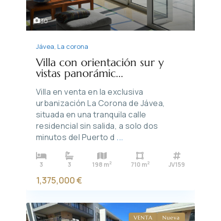
30
Jávea
,
La corona
Villa con orientación sur y
vistas panorámic...
Villa en venta en la exclusiva
urbanización La Corona de Jávea,
situada en una tranquila calle
residencial sin salida, a solo dos
minutos del Puerto d
...
2
2
3
3
198 m
710 m
JV159
1,375,000 €
VENTA
Nueva