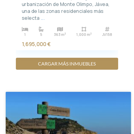
urbanización de Monte Olimpo, Jávea,
una de las zonas residenciales más
selecta
...
2
2
1
5
363 m
1,000 m
JV158
1,695,000 €
CARGAR MÁS INMUEBLES