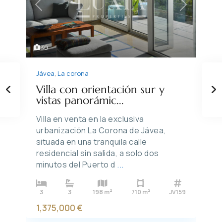
Previous
Next
30
Jávea
,
La corona
Villa con orientación sur y
vistas panorámic...
Villa en venta en la exclusiva
urbanización La Corona de Jávea,
situada en una tranquila calle
residencial sin salida, a solo dos
minutos del Puerto d
...
2
2
3
3
198 m
710 m
JV159
1,375,000 €