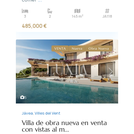
2
3
2
145 m
JA118
485,000 €
VENTA
Nueva
Obra Nueva
Previous
Next
5
Jávea
,
Villes del Vent
Villa de obra nueva en venta
con vistas al m...