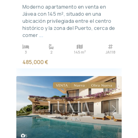
Moderno apartamento en venta en
Jávea con 145 m², situado en una
ubicación privilegiada entre el centro
histórico y la zona del Puerto, cerca de
comer
...
2
3
2
145 m
JA118
485,000 €
VENTA
Nueva
Obra Nueva
Previous
Next
5