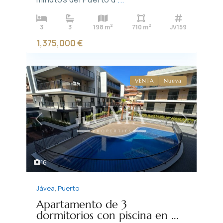
2
2
3
3
198 m
710 m
JV159
1,375,000 €
VENTA
Nueva
Previous
Next
16
Jávea
,
Puerto
Apartamento de 3
dormitorios con piscina en ...