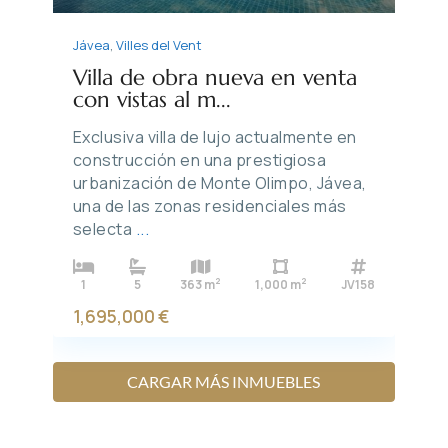
Jávea
,
Villes del Vent
Villa de obra nueva en venta
con vistas al m...
Exclusiva villa de lujo actualmente en
construcción en una prestigiosa
urbanización de Monte Olimpo, Jávea,
una de las zonas residenciales más
selecta
...
2
2
1
5
363 m
1,000 m
JV158
1,695,000 €
CARGAR MÁS INMUEBLES