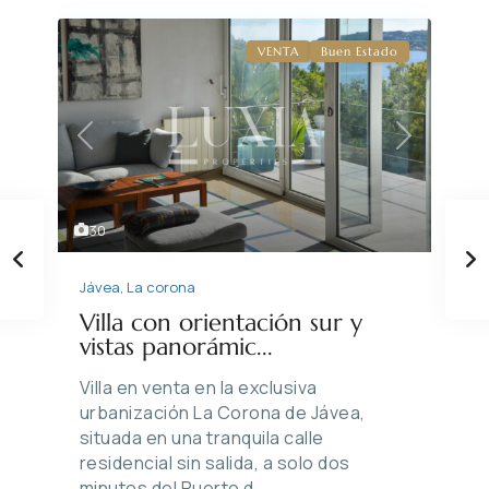
VENTA
Buen Estado
Previous
Next
30
Jávea
,
La corona
Villa con orientación sur y
vistas panorámic...
Villa en venta en la exclusiva
urbanización La Corona de Jávea,
situada en una tranquila calle
residencial sin salida, a solo dos
minutos del Puerto d
...