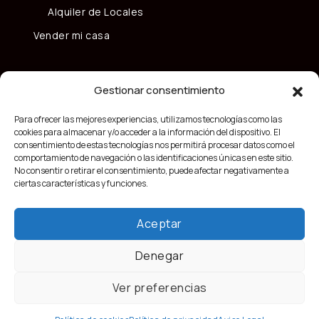
Alquiler de Locales
Vender mi casa
Gestionar consentimiento
Para ofrecer las mejores experiencias, utilizamos tecnologías como las
cookies para almacenar y/o acceder a la información del dispositivo. El
consentimiento de estas tecnologías nos permitirá procesar datos como el
comportamiento de navegación o las identificaciones únicas en este sitio.
No consentir o retirar el consentimiento, puede afectar negativamente a
ciertas características y funciones.
Aceptar
Denegar
Ver preferencias