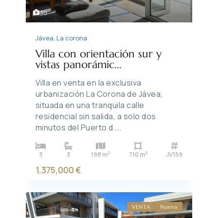
30
Jávea
,
La corona
Villa con orientación sur y
vistas panorámic...
Villa en venta en la exclusiva
urbanización La Corona de Jávea,
situada en una tranquila calle
residencial sin salida, a solo dos
minutos del Puerto d
...
2
2
3
3
198 m
710 m
JV159
1,375,000 €
VENTA
Nueva