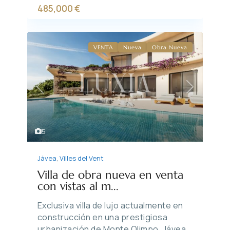
485,000 €
VENTA
Nueva
Obra Nueva
Previous
Next
5
Jávea
,
Villes del Vent
Villa de obra nueva en venta
con vistas al m...
Exclusiva villa de lujo actualmente en
construcción en una prestigiosa
urbanización de Monte Olimpo, Jávea,