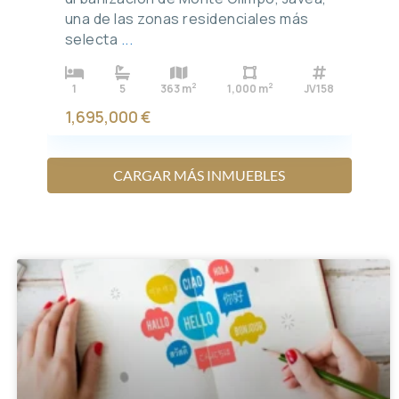
una de las zonas residenciales más
selecta
...
2
2
1
5
363 m
1,000 m
JV158
1,695,000 €
CARGAR MÁS INMUEBLES