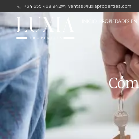
+34 655 468 942
ventas@luxiaproperties.com
INICIO
PROPIEDADES EN
Cómo