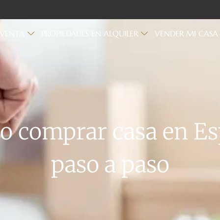
 VENTA
PROPIEDADES EN ALQUILER
VENDER MI CASA
 comprar casa en E
paso a paso