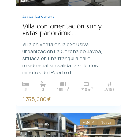
30
Jávea
,
La corona
Villa con orientación sur y
vistas panorámic...
Villa en venta en la exclusiva
urbanización La Corona de Jávea,
situada en una tranquila calle
residencial sin salida, a solo dos
minutos del Puerto d
...
2
2
3
3
198 m
710 m
JV159
1,375,000 €
VENTA
Nueva