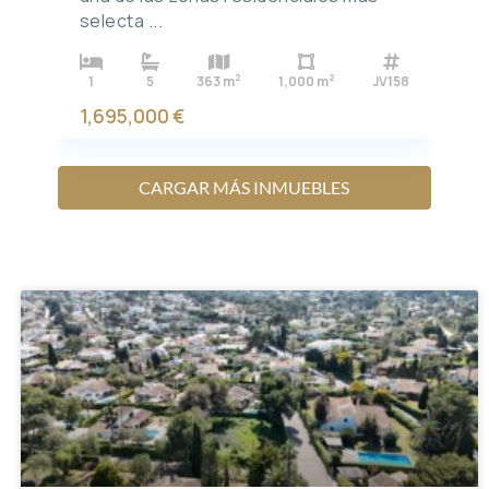
selecta
...
2
2
1
5
363 m
1,000 m
JV158
1,695,000 €
CARGAR MÁS INMUEBLES