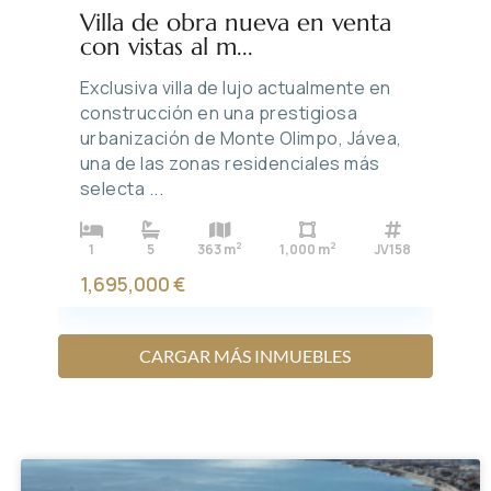
Villa de obra nueva en venta
con vistas al m...
Exclusiva villa de lujo actualmente en
construcción en una prestigiosa
urbanización de Monte Olimpo, Jávea,
una de las zonas residenciales más
selecta
...
2
2
1
5
363 m
1,000 m
JV158
1,695,000 €
CARGAR MÁS INMUEBLES