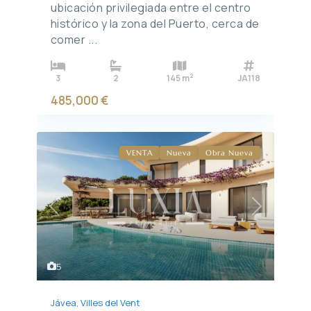
ubicación privilegiada entre el centro
histórico y la zona del Puerto, cerca de
comer
...
2
3
2
145 m
JA118
485,000 €
VENTA
Nueva
Obra Nueva
Previous
Next
5
Jávea
,
Villes del Vent