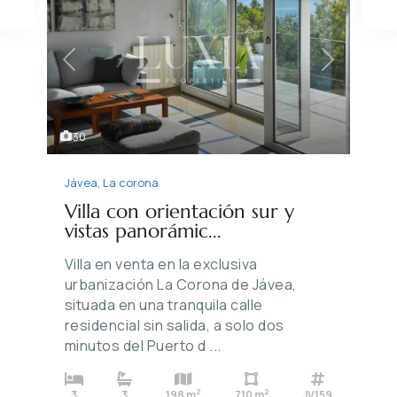
Previous
Next
30
Jávea
,
La corona
Villa con orientación sur y
vistas panorámic...
Villa en venta en la exclusiva
urbanización La Corona de Jávea,
situada en una tranquila calle
residencial sin salida, a solo dos
minutos del Puerto d
...
2
2
3
3
198 m
710 m
JV159