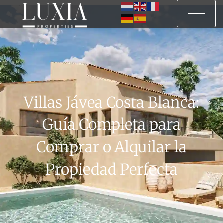
Villas Jávea Costa Blanca:
Guía Completa para
Comprar o Alquilar la
Propiedad Perfecta