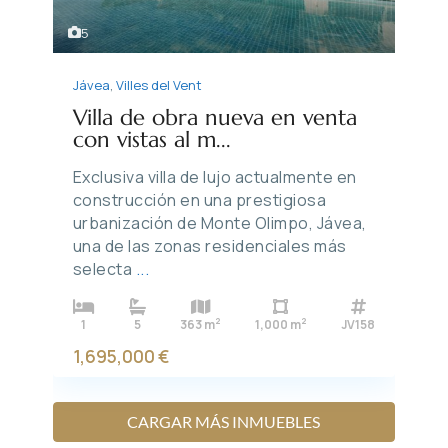
5
Jávea
,
Villes del Vent
Villa de obra nueva en venta
con vistas al m...
Exclusiva villa de lujo actualmente en
construcción en una prestigiosa
urbanización de Monte Olimpo, Jávea,
una de las zonas residenciales más
selecta
...
2
2
1
5
363 m
1,000 m
JV158
1,695,000 €
CARGAR MÁS INMUEBLES