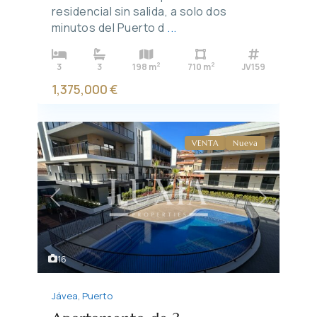
residencial sin salida, a solo dos
minutos del Puerto d
...
2
2
3
3
198 m
710 m
JV159
1,375,000 €
VENTA
Nueva
Previous
Next
16
Jávea
,
Puerto