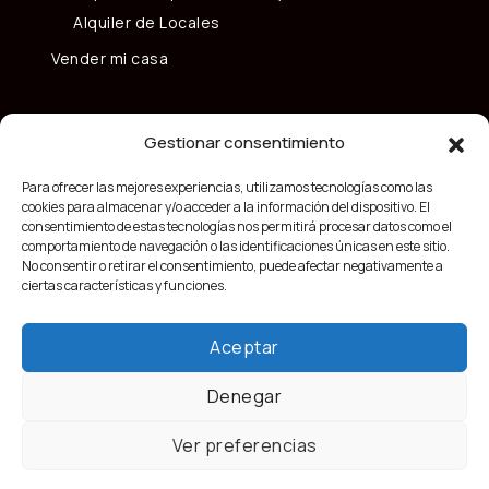
Alquiler de Locales
Vender mi casa
Gestionar consentimiento
Para ofrecer las mejores experiencias, utilizamos tecnologías como las
cookies para almacenar y/o acceder a la información del dispositivo. El
consentimiento de estas tecnologías nos permitirá procesar datos como el
comportamiento de navegación o las identificaciones únicas en este sitio.
No consentir o retirar el consentimiento, puede afectar negativamente a
ciertas características y funciones.
Aceptar
Denegar
Ver preferencias