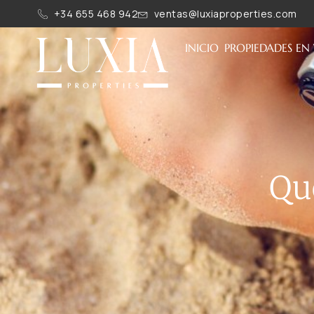
+34 655 468 942
ventas@luxiaproperties.com
INICIO
PROPIEDADES EN
Qu