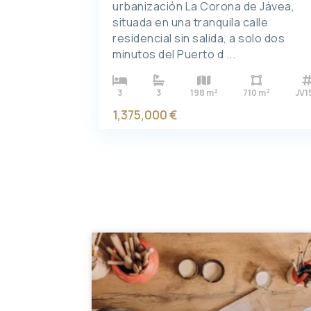
urbanización La Corona de Jávea,
situada en una tranquila calle
residencial sin salida, a solo dos
minutos del Puerto d
...
2
2
3
3
198 m
710 m
JV1
1,375,000 €