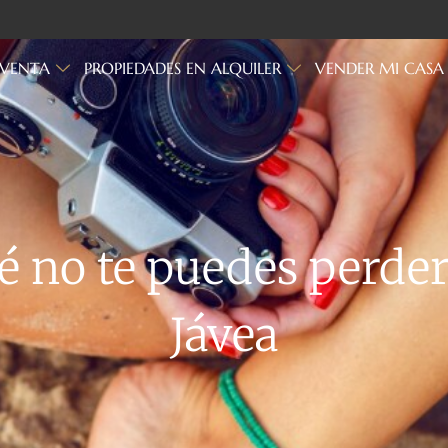
 VENTA
PROPIEDADES EN ALQUILER
VENDER MI CASA
é no te puedes perder
Jávea