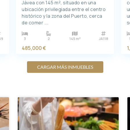
Jávea con 145 m², situado en una
c
ubicación privilegiada entre el centro
u
histórico y la zona del Puerto, cerca
u
de comer
...
s
2
59
3
2
145 m
JA118
485,000 €
1
CARGAR MÁS INMUEBLES