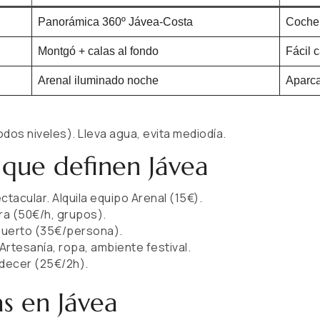
Panorámica 360º Jávea-Costa
Coche
Montgó + calas al fondo
Fácil 
Arenal iluminado noche
Aparca
odos niveles). Lleva agua, evita mediodía.
 que definen Jávea
ctacular. Alquila equipo Arenal (15€).
ara (50€/h, grupos).
puerto (35€/persona).
rtesanía, ropa, ambiente festival.
rdecer (25€/2h).
as en Jávea