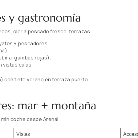
es y gastronomía
rcos, olor a pescado fresco, terrazas.
 yates + pescadores.
na).
ubina, gambas rojas).
n vistas calas.
io) con tinto verano en terraza puerto.
es: mar + montaña
 min coche desde Arenal.
Vistas
Acces