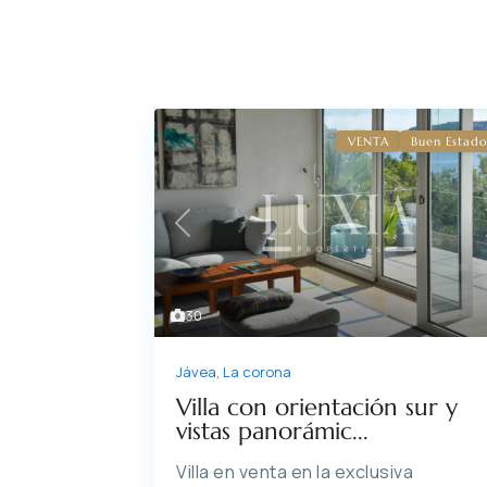
VENTA
Buen Estad
Previous
30
Jávea
,
La corona
Villa con orientación sur y
vistas panorámic...
Villa en venta en la exclusiva