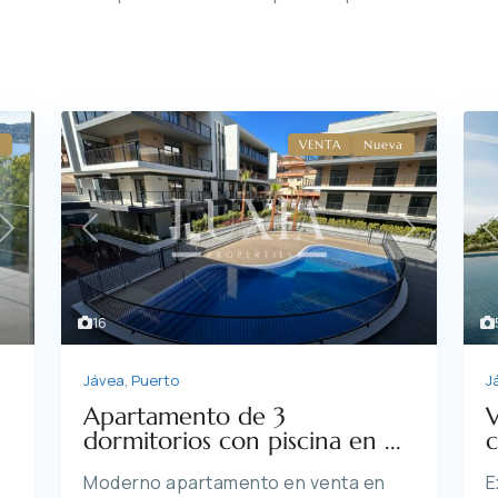
o
VENTA
Nueva
Next
Previous
Next
16
Jávea
,
Puerto
J
Apartamento de 3
V
dormitorios con piscina en ...
c
Moderno apartamento en venta en
E