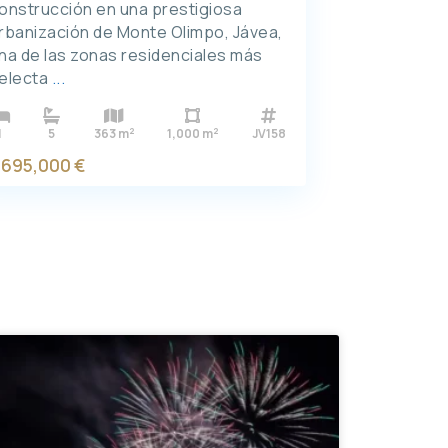
onstrucción en una prestigiosa
rbanización de Monte Olimpo, Jávea,
na de las zonas residenciales más
electa
...
2
2
1
5
363 m
1,000 m
JV158
,695,000 €