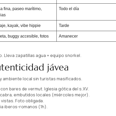
a fina, paseo marítimo,
Todo el día
lias
aje, kayak, vibe hippie
Tarde
eta, buggy accesible, fotos
Amanecer
no. Lleva zapatillas agua + equipo snorkel.
utenticidad jávea
y ambiente local sin turistas masificados.
 con bares de vermut. Iglesia gótica del s.XV.
cabra, embutidos locales (miércoles mejor).
n vistas. Foto obligada.
oria iberos-romanos (1h).