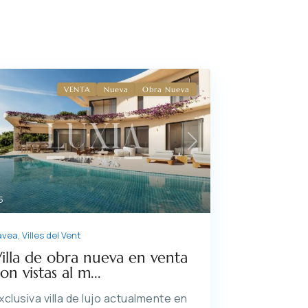
VENTA
Nueva
Obra Nueva
Previous
Next
5
ávea
,
Villes del Vent
illa de obra nueva en venta
on vistas al m...
xclusiva villa de lujo actualmente en