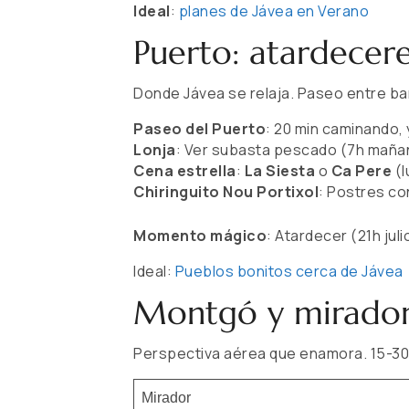
Ideal
:
planes de Jávea en Verano
Puerto: atardecer
Donde Jávea se relaja. Paseo entre ba
Paseo del Puerto
: 20 min caminando,
Lonja
: Ver subasta pescado (7h maña
Cena estrella
:
La Siesta
o
Ca Pere
(l
Chiringuito Nou Portixol
: Postres co
Momento mágico
: Atardecer (21h jul
Ideal:
Pueblos bonitos cerca de Jávea
Montgó y mirador
Perspectiva aérea que enamora. 15-30
Mirador