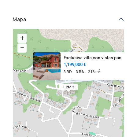
Mapa
Exclusiva villa con vistas pan
1,199,000 €
2
3 BD
3 BA
216 m
1.2M €