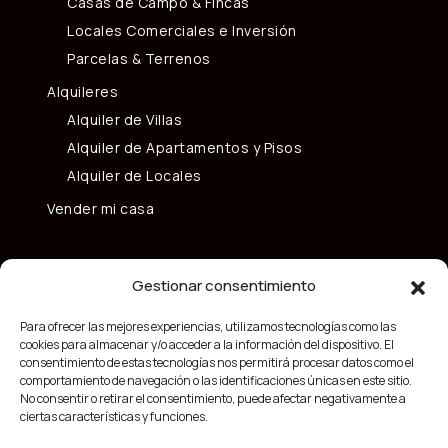
Casas de Campo & Fincas
Locales Comerciales e Inversión
Parcelas & Terrenos
Alquileres
Alquiler de Villas
Alquiler de Apartamentos y Pisos
Alquiler de Locales
Vender mi casa
Gestionar consentimiento
Para ofrecer las mejores experiencias, utilizamos tecnologías como las
cookies para almacenar y/o acceder a la información del dispositivo. El
consentimiento de estas tecnologías nos permitirá procesar datos como el
comportamiento de navegación o las identificaciones únicas en este sitio.
No consentir o retirar el consentimiento, puede afectar negativamente a
ciertas características y funciones.