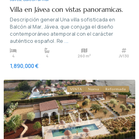
Villa en Jávea con vistas panoramicas.
Descripción general Una villa sofisticada en
Balcón al Mar, Jávea, que conjuga el diseño
contemporáneo atemporal con el carácter
auténtico español. Re
...
2
4
4
260 m
JV130
1,890,000 €
Pinosol
,
Jávea
VENTA
Nueva
Reformada
Previous
Next