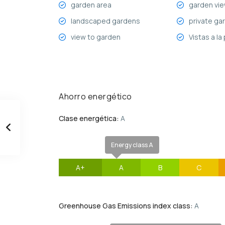
garden area
garden vi
landscaped gardens
private ga
view to garden
Vistas a la
Ahorro energético
Clase energética:
A
Energy class A
A+
A
B
C
Greenhouse Gas Emissions index class:
A