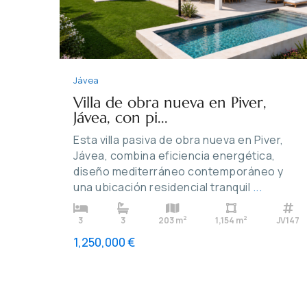
Jávea
Villa de obra nueva en Piver,
Jávea, con pi...
Esta villa pasiva de obra nueva en Piver,
Jávea, combina eficiencia energética,
diseño mediterráneo contemporáneo y
una ubicación residencial tranquil
...
2
2
3
3
203 m
1,154 m
JV147
1,250,000 €