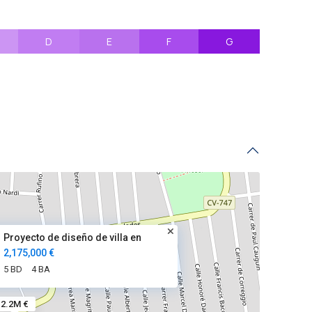
D
E
F
G
Proyecto de diseño de villa en
2,175,000 €
5 BD
4 BA
2.2M €