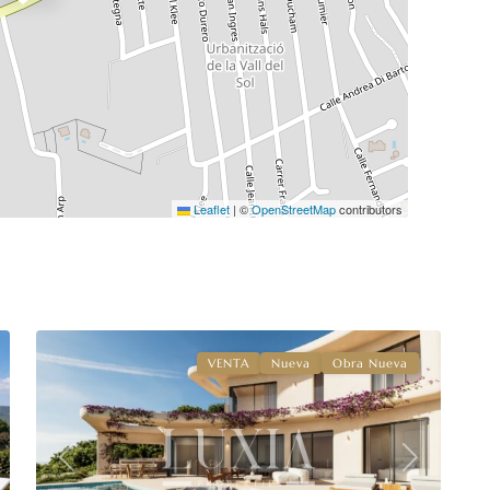
Leaflet
|
©
OpenStreetMap
contributors
Villes
del
Vent
,
5
Jávea
VENTA
Nueva
Obra Nueva
xt
Previous
Next