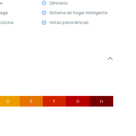
ew
Gimnasio
rage
Sistema de hogar inteligente
 piscina
Vistas panorámicas
D
E
F
G
H