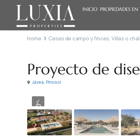
INICIO
PROPIEDADES EN
Home
Casas de campo y fincas
,
Villas o cha
,
Venta
Casas de campo y fincas
Villas o chalets
Proyecto de dise
Jávea
,
Pinosol
Previous