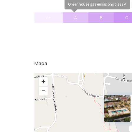
Greenhouse gas emissions class A
A+
A
B
C
Mapa