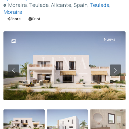
Moraira, Teulada, Alicante, Spain,
Teulada
,
Moraira
Share
Print
Nueva
Previous
Previ