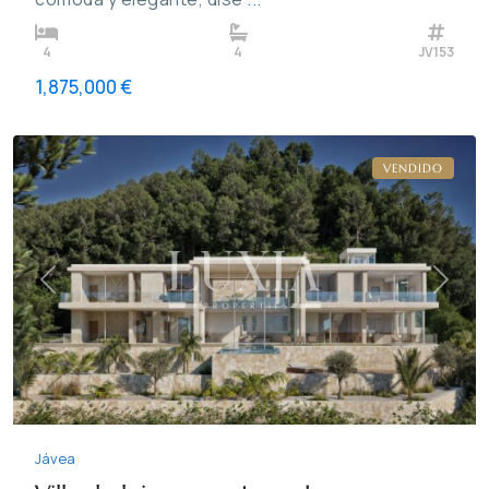
4
4
JV153
1,875,000 €
Jávea
VENDIDO
Previous
Next
Jávea