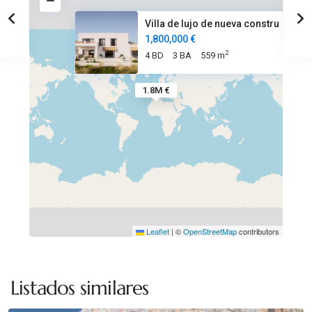
Villa de lujo de nueva constru
1,800,000 €
2
4 BD
3 BA
559 m
1.8M €
Leaflet
|
©
OpenStreetMap
contributors
Montgo
,
Listados similares
Jávea