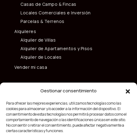
Casas de Campo & Fincas
Locales Comerciales e Inversión
Parcelas & Terrenos
Alquileres
Alquiler de Villas
Alquiler de Apartamentos y Pisos
Alquiler de Locales
Vender mi casa
Gestionar consentimiento
Para ofrecer las mejores experiencias, utilizamos tecnologías como las
cookies para almacenar y/o acceder a la información del dispositivo. El
consentimiento de estas tecnologías nos permitirá procesar datos como el
comportamiento de navegación o las identificaciones únicas en este sitio.
No consentir o retirar el consentimiento, puede afectar negativamente a
ciertas características y funciones.