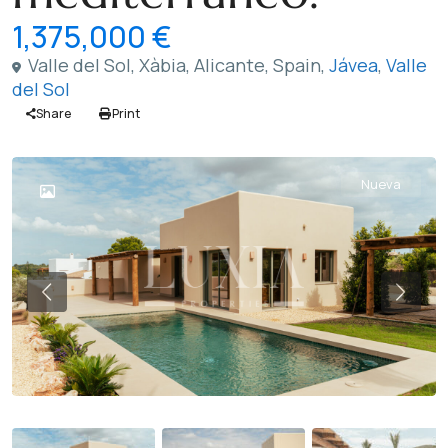
1,375,000 €
Valle del Sol, Xàbia, Alicante, Spain,
Jávea
,
Valle
del Sol
Share
Print
Nueva
Previous
Previ