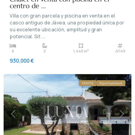
centro de ...
Villa con gran parcela y piscina en venta en el
casco antiguo de Jávea, una propiedad única por
su excelente ubicación, amplitud y gran
potencial. Sit
...
2
6
2
1,440 m
JV149
Cap
930,000 €
marti
,
Jávea
VENTA
Oportunidad
Previous
Next