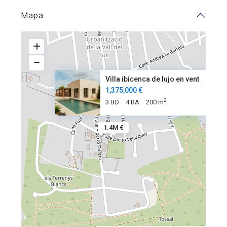
Mapa
Villa ibicenca de lujo en vent
1,375,000 €
2
3 BD
4 BA
200 m
1.4M €