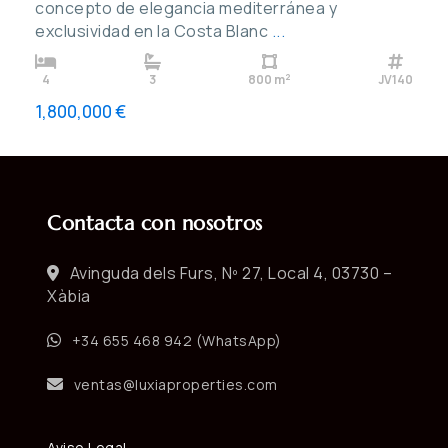
concepto de elegancia mediterránea y
exclusividad en la Costa Blanc
...
2
4
3
800 m
JV140
1,800,000 €
Contacta con nosotros
Avinguda dels Furs, Nº 27, Local 4, 03730 –
Xàbia
+34 655 468 942 (WhatsApp)
ventas@luxiaproperties.com
Aviso Legal