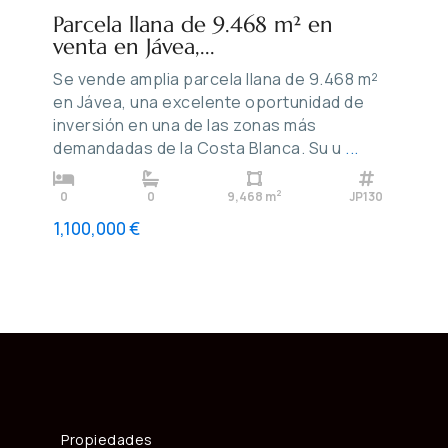
Parcela llana de 9.468 m² en
venta en Jávea,...
Se vende amplia parcela llana de 9.468 m²
en Jávea, una excelente oportunidad de
inversión en una de las zonas más
demandadas de la Costa Blanca. Su u
...
2
0
0
9,468 m
JP130
1,100,000 €
Propiedades