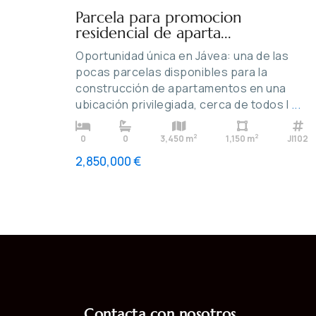
Parcela para promocion
residencial de aparta...
Oportunidad única en Jávea: una de las
pocas parcelas disponibles para la
construcción de apartamentos en una
ubicación privilegiada, cerca de todos l
...
2
2
0
0
3,450 m
1,150 m
JI102
2,850,000 €
Contacta con nosotros