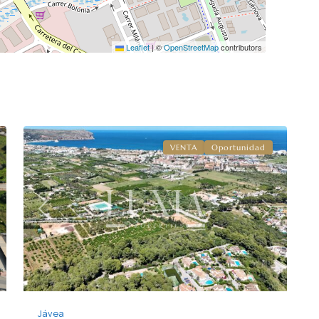
Leaflet
|
©
OpenStreetMap
contributors
4
Jávea
VENTA
Oportunidad
xt
Previous
Next
Jávea