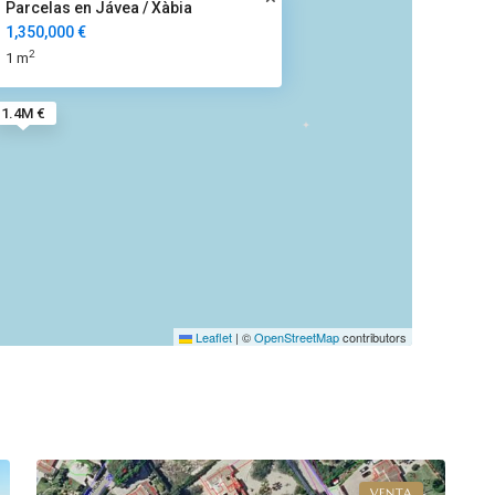
Parcelas en Jávea / Xàbia
1,350,000 €
2
1 m
1.4M €
Leaflet
|
©
OpenStreetMap
contributors
4
Jávea
VENTA