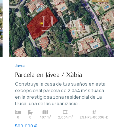
xt
Previous
Next
Jávea
Parcela en Jávea / Xàbia
Construye la casa de tus sueños en esta
excepcional parcela de 2.034 m² situada
en la prestigiosa zona residencial de La
Lluca, una de las urbanizacio
...
2
2
0
0
407 m
2,034 m
ENJ-PL-00096-D
500,000 €