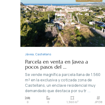
Previous
Ne
Jávea
,
Castellans
Parcela en venta en Javea a
pocos pasos del ...
Se vende magnífica parcela llana de 1.560
m² en la exclusiva y cotizada zona de
Castellans, un enclave residencial muy
demandado que destaca por su tr
...
2
0
0
1,560 m
JP138