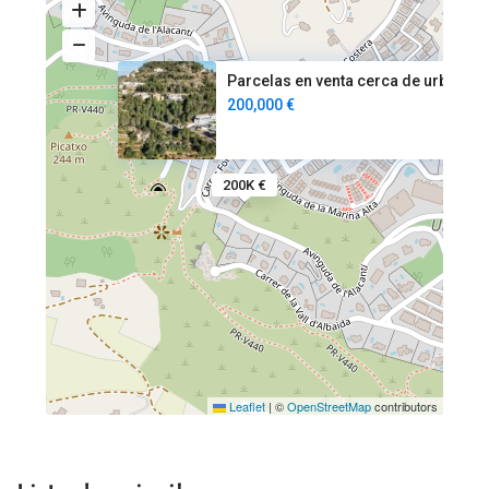
Parcelas en venta cerca de urb
200,000 €
200K €
Leaflet
|
©
OpenStreetMap
contributors