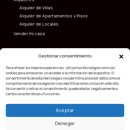
Alquiler de Villas
Alquiler de Apartamentos y Pisos
Alquiler de Locales
Vender mi casa
Gestionar consentimiento
Para ofrecer las mejores experiencias, utilizamos tecnologías como las
cookies para almacenar y/o acceder a la información del dispositivo. El
consentimiento de estas tecnologías nos permitirá procesar datos como el
comportamiento de navegación o las identificaciones únicas en este sitio.
No consentir o retirar el consentimiento, puede afectar negativamente a
ciertas características y funciones.
Aceptar
Denegar