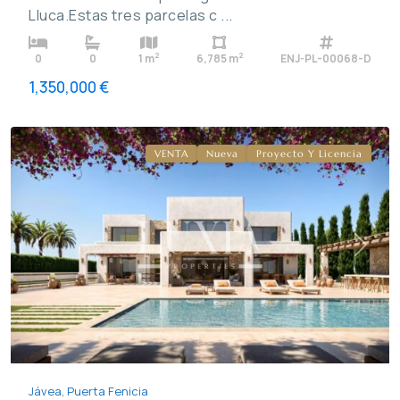
Lluca.Estas tres parcelas c
...
2
2
0
0
1 m
6,785 m
ENJ-PL-00068-D
Puerta
1,350,000 €
Fenicia
,
Jávea
VENTA
Nueva
Proyecto Y Licencia
Previous
Next
Jávea
,
Puerta Fenicia