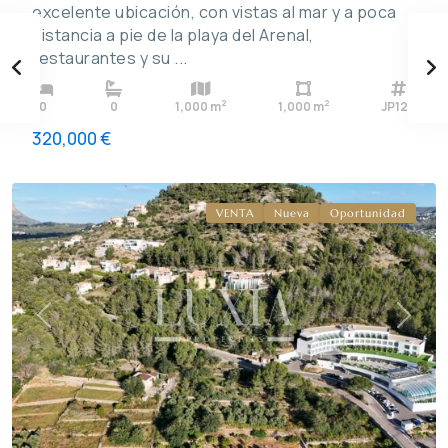
excelente ubicación, con vistas al mar y a poca
distancia a pie de la playa del Arenal,
restaurantes y su
...
2
2
0
0
1,000 m
1,000 m
JP124
320,000 €
La
Sella
VENTA
Nueva
Oportunidad
Previous
Next