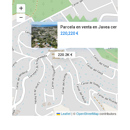
Parcela en venta en Javea cer
220,220 €
220.2K €
Leaflet
|
©
OpenStreetMap
contributors
El