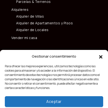
Parcelas & Terrenos
Alquileres
Alquiler de Villas
Alquiler de Apartamentos y Pisos
Alquiler de Locales
Vender mi casa
Gestionar consentimiento
Para ofrecer las mejores experiencias, utilizamos tecnologías como las
cookies para almacenar y/o acceder a la información del dispositivo. El
consentimiento de estas tecnologías nos permitirá procesar datos como el
comportamiento de navegación o las identificaciones únicas en este sitio.
No consentir o retirar el consentimiento, puede afectar negativamente a
ciertas características y funciones.
Aceptar