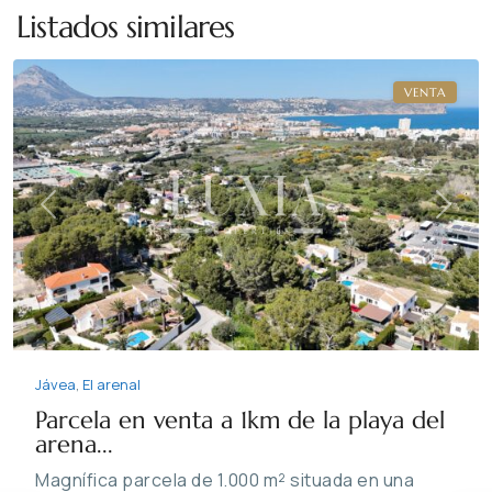
arenal
,
Listados similares
Jávea
VENTA
Previous
Next
Jávea
,
El arenal
Parcela en venta a 1km de la playa del
arena...
Magnífica parcela de 1.000 m² situada en una