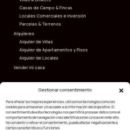
Casas de Campo & Fincas
Locales Comerciales e Inversión
Parcelas & Terrenos
Alquileres
Alquiler de Villas
Alquiler de Apartamentos y Pisos
Alquiler de Locales
Vender mi casa
Gestionar consentimiento
Para ofrecer las mejores experiencias, utilizamos tecnologías como las
cookies para almacenar y/o acceder a la información del dispositivo. El
consentimiento de estas tecnologías nos permitirá procesar datos como el
comportamiento de navegación o las identificaciones únicas en este sitio.
No consentir o retirar el consentimiento, puede afectar negativamente a
ciertas características y funciones.