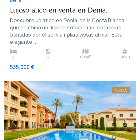
Lujoso atico en venta en Denia.
Descubre un ático en Denia en la Costa Blanca,
que combina un diseño sofisticado, estancias
bañadas por el sol y amplias vistas al mar. Esta
elegante
...
2
2
2
80 m
JA110
535,000 €
Puerto
,
Jávea
VENTA
Previous
Next