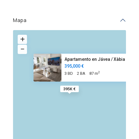
Mapa
Apartamento en Jávea / Xàbia c
395,000 €
2
3 BD
2 BA
87 m
395K €