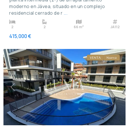
moderno en Jávea, situado en un complejo
residencial cerrado de r
...
2
2
2
66 m
JA112
415,000 €
Puerto
,
Jávea
VENTA
Nueva
Previous
Next