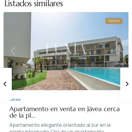
Listados similares
Jávea
VENTA
Previous
Next
Jávea
Apartamento en venta en Jávea cerca
de la pl...
Apartamento elegante orientado al sur en la
planta intermedia (2ª) de un apartamento