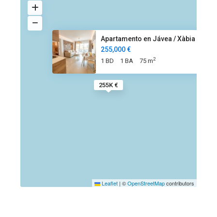
Apartamento en Jávea / Xàbia c
255,000 €
2
1 BD
1 BA
75 m
255K €
Leaflet
|
©
OpenStreetMap
contributors