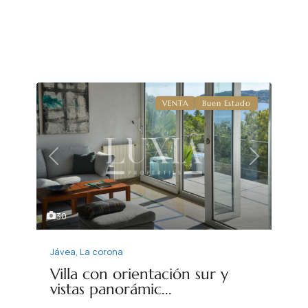
VENTA
Buen Estado
Previous
Next
30
Jávea
,
La corona
Villa con orientación sur y
vistas panorámic...