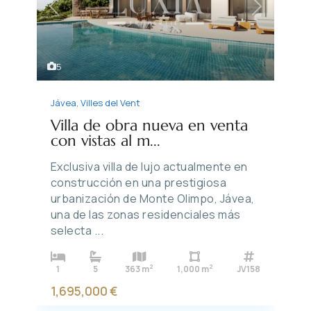
Previous
Next
5
Jávea
,
Villes del Vent
Villa de obra nueva en venta
con vistas al m...
Exclusiva villa de lujo actualmente en
construcción en una prestigiosa
urbanización de Monte Olimpo, Jávea,
una de las zonas residenciales más
selecta
...
2
2
1
5
363 m
1,000 m
JV158
1,695,000 €