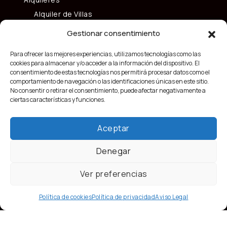
Alquiler de Villas
Alquiler de Apartamentos y Pisos
Gestionar consentimiento
Alquiler de Locales
Para ofrecer las mejores experiencias, utilizamos tecnologías como las
Vender mi casa
cookies para almacenar y/o acceder a la información del dispositivo. El
consentimiento de estas tecnologías nos permitirá procesar datos como el
comportamiento de navegación o las identificaciones únicas en este sitio.
No consentir o retirar el consentimiento, puede afectar negativamente a
ciertas características y funciones.
Aceptar
Denegar
Ver preferencias
Política de cookies
Política de privacidad
Aviso Legal