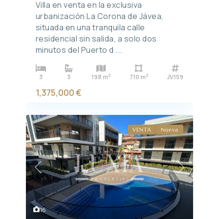
Villa en venta en la exclusiva
urbanización La Corona de Jávea,
situada en una tranquila calle
residencial sin salida, a solo dos
minutos del Puerto d
...
2
2
3
3
198 m
710 m
JV159
1,375,000 €
VENTA
Nueva
Previous
Next
16