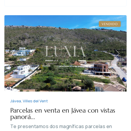
Vent
,
Jávea
VENDIDO
Previous
Next
Jávea
,
Villes del Vent
Parcelas en venta en Jávea con vistas
panorá...
Te presentamos dos magníficas parcelas en