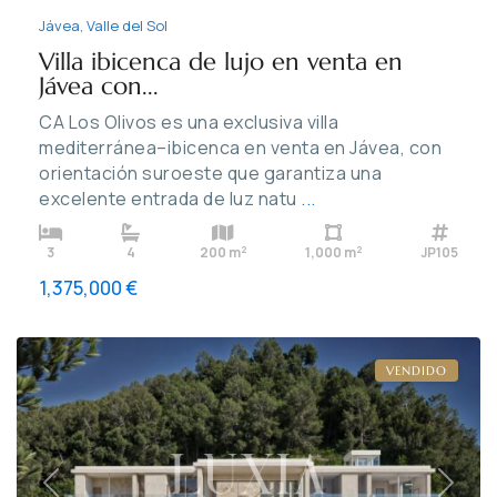
Jávea
,
Valle del Sol
Villa ibicenca de lujo en venta en
Jávea con...
CA Los Olivos es una exclusiva villa
mediterránea–ibicenca en venta en Jávea, con
orientación suroeste que garantiza una
excelente entrada de luz natu
...
2
2
3
4
200 m
1,000 m
JP105
1,375,000 €
Jávea
VENDIDO
Previous
Next