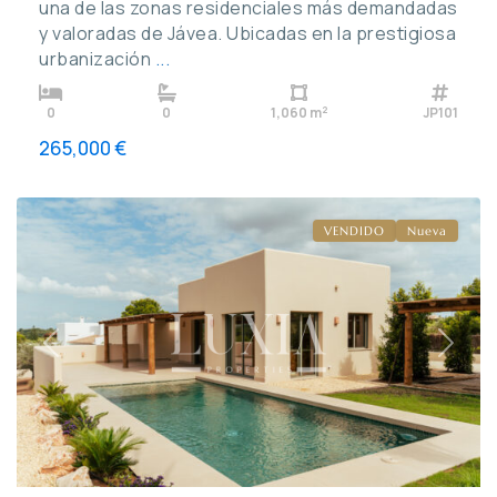
una de las zonas residenciales más demandadas
y valoradas de Jávea. Ubicadas en la prestigiosa
urbanización
...
Valle
2
0
0
1,060 m
JP101
del
265,000 €
Sol
,
Jávea
VENDIDO
Nueva
Previous
Next