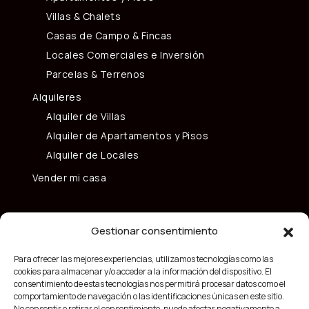
Villas & Chalets
Casas de Campo & Fincas
Locales Comerciales e Inversión
Parcelas & Terrenos
Alquileres
Alquiler de Villas
Alquiler de Apartamentos y Pisos
Alquiler de Locales
Vender mi casa
Gestionar consentimiento
Para ofrecer las mejores experiencias, utilizamos tecnologías como las
cookies para almacenar y/o acceder a la información del dispositivo. El
consentimiento de estas tecnologías nos permitirá procesar datos como el
comportamiento de navegación o las identificaciones únicas en este sitio.
No consentir o retirar el consentimiento, puede afectar negativamente a