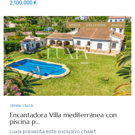
2,100,000 €
Lluca
,
Jávea
VENTA
EXCLUSIVA
Nueva
Previous
Next
Jávea
,
Lluca
Encantadora Villa mediterránea con
piscina p...
Luxia presenta este exclusivo chalet