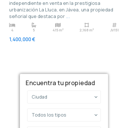
independiente en venta en la prestigiosa
urbanización La Lluca, en Jávea, una propiedad
señorial que destaca por
...
2
2
4
5
415 m
2,168 m
JV151
1,400,000 €
Encuentra tu propiedad
Ciudad
Todos los tipos