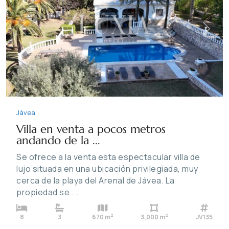
Previous
Next
Jávea
Villa en venta a pocos metros
andando de la ...
Se ofrece a la venta esta espectacular villa de
lujo situada en una ubicación privilegiada, muy
cerca de la playa del Arenal de Jávea. La
propiedad se
...
2
2
8
3
670 m
3,000 m
JV135