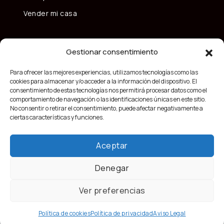
Vender mi casa
Gestionar consentimiento
Para ofrecer las mejores experiencias, utilizamos tecnologías como las
cookies para almacenar y/o acceder a la información del dispositivo. El
consentimiento de estas tecnologías nos permitirá procesar datos como el
comportamiento de navegación o las identificaciones únicas en este sitio.
No consentir o retirar el consentimiento, puede afectar negativamente a
ciertas características y funciones.
Aceptar
Denegar
Ver preferencias
Nizar Lakhlifi
Política de cookies
Política de privacidad
Aviso Legal