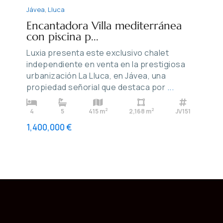
Jávea
,
Lluca
Encantadora Villa mediterránea
con piscina p...
Luxia presenta este exclusivo chalet
independiente en venta en la prestigiosa
urbanización La Lluca, en Jávea, una
propiedad señorial que destaca por
...
2
2
4
5
415 m
2,168 m
JV151
1,400,000 €