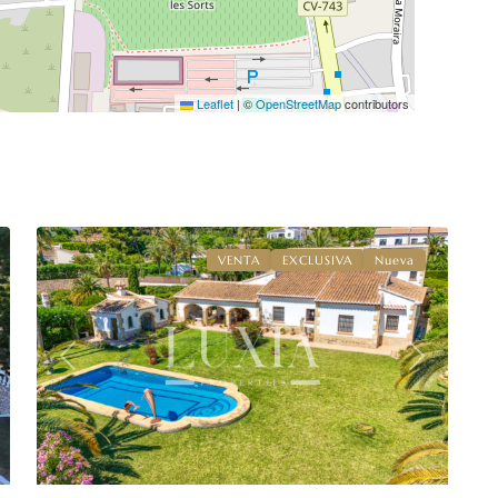
Leaflet
|
©
OpenStreetMap
contributors
Lluca
,
50
Jávea
VENTA
EXCLUSIVA
Nueva
xt
Previous
Next