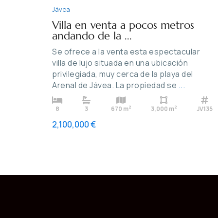
Jávea
Villa en venta a pocos metros
andando de la ...
Se ofrece a la venta esta espectacular
villa de lujo situada en una ubicación
privilegiada, muy cerca de la playa del
Arenal de Jávea. La propiedad se
...
2
2
8
3
670 m
3,000 m
JV135
2,100,000 €