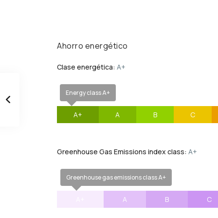
Ahorro energético
Clase energética:
A+
Energy class A+
A+
A
B
C
Greenhouse Gas Emissions index class:
A+
Greenhouse gas emissions class A+
A+
A
B
C