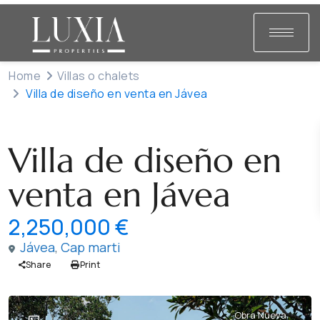
Home
Villas o chalets
Villa de diseño en venta en Jávea
Venta
Villas o chalets
Villa de diseño en
venta en Jávea
2,250,000 €
Jávea
,
Cap marti
Share
Print
Obra Nueva