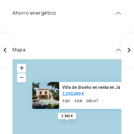
Ahorro energético
Mapa
Villa de diseño en venta en Já
2,250,000 €
2
5 BD
4 BA
385 m
2.3M €