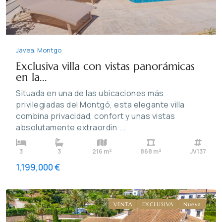
Jávea
,
Montgo
Exclusiva villa con vistas panorámicas
en la...
Situada en una de las ubicaciones más
privilegiadas del Montgó, esta elegante villa
combina privacidad, confort y unas vistas
absolutamente extraordin
...
2
2
3
3
216 m
868 m
JV137
1,199,000 €
Lluca
,
Jávea
VENTA
EXCLUSIVA
Nueva