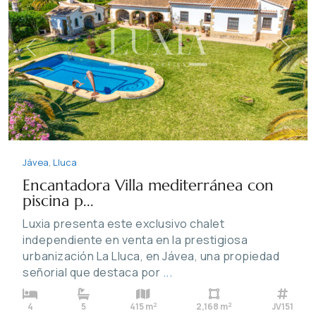
Previous
Next
Jávea
,
Lluca
Encantadora Villa mediterránea con
piscina p...
Luxia presenta este exclusivo chalet
independiente en venta en la prestigiosa
urbanización La Lluca, en Jávea, una propiedad
señorial que destaca por
...
2
2
4
5
415 m
2,168 m
JV151