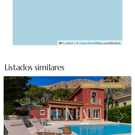
Leaflet
|
©
OpenStreetMap
contributors
Montgo
,
Listados similares
Jávea
VENTA
Buen Estado
Previous
Next