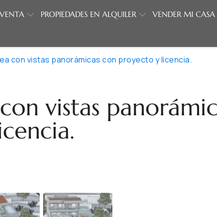
 VENTA
PROPIEDADES EN ALQUILER
VENDER MI CASA
ea con vistas panorámicas con proyecto y licencia.
 con vistas panorámi
icencia.