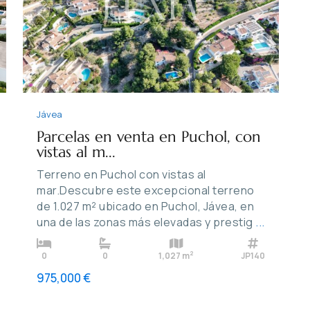
xt
Previous
Next
Jávea
Parcelas en venta en Puchol, con
vistas al m...
Terreno en Puchol con vistas al
mar.Descubre este excepcional terreno
de 1.027 m² ubicado en Puchol, Jávea, en
una de las zonas más elevadas y prestig
...
2
0
0
1,027 m
JP140
975,000 €