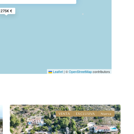
275K €
Leaflet
|
©
OpenStreetMap
contributors
4
Jávea
VENTA
EXCLUSIVA
Nueva