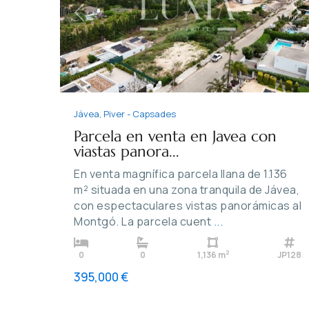
Previous
Ne
Jávea
,
Piver - Capsades
Parcela en venta en Javea con
viastas panora...
En venta magnífica parcela llana de 1.136
m² situada en una zona tranquila de Jávea,
con espectaculares vistas panorámicas al
Montgó. La parcela cuent
...
2
0
0
1,136 m
JP128
395,000 €