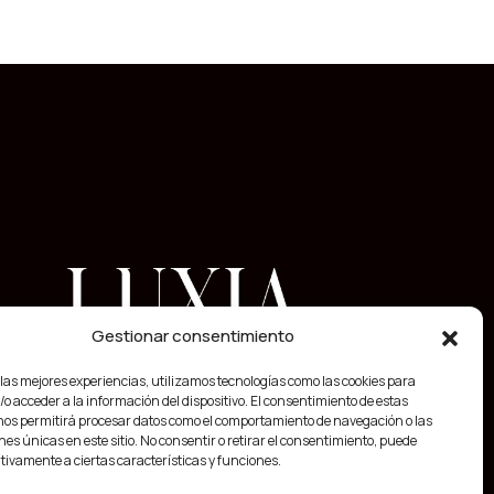
Gestionar consentimiento
 las mejores experiencias, utilizamos tecnologías como las cookies para
o acceder a la información del dispositivo. El consentimiento de estas
nos permitirá procesar datos como el comportamiento de navegación o las
nes únicas en este sitio. No consentir o retirar el consentimiento, puede
tivamente a ciertas características y funciones.