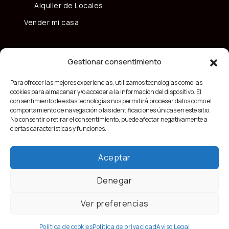
Alquiler de Locales
Vender mi casa
Gestionar consentimiento
Para ofrecer las mejores experiencias, utilizamos tecnologías como las
cookies para almacenar y/o acceder a la información del dispositivo. El
consentimiento de estas tecnologías nos permitirá procesar datos como el
comportamiento de navegación o las identificaciones únicas en este sitio.
No consentir o retirar el consentimiento, puede afectar negativamente a
ciertas características y funciones.
Aceptar
Denegar
Ver preferencias
Nizar Lakhlifi
Política de cookies
Política de privacidad
Aviso Legal