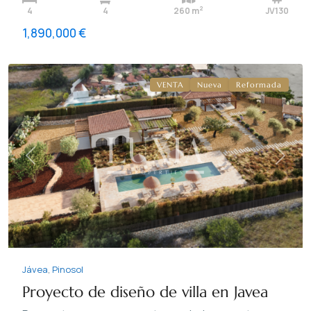
2
4
4
260 m
JV130
1,890,000 €
Pinosol
,
Jávea
VENTA
Nueva
Reformada
Previous
Next
Jávea
,
Pinosol
Proyecto de diseño de villa en Javea