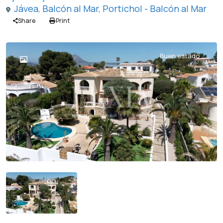
Jávea
,
Balcón al Mar
,
Portichol - Balcón al Mar
Share
Print
Buen estado