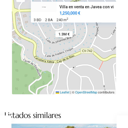
Villa en venta en Javea con vi
1,250,000 €
2
3 BD
2 BA
240 m
1.3M €
Leaflet
|
©
OpenStreetMap
contributors
Balcón
al
mar
,
Listados similares
Jávea